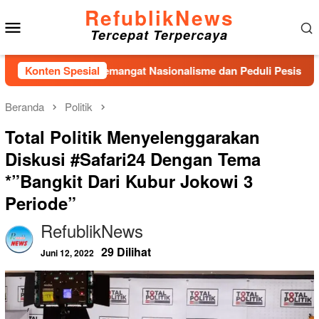
Loncat
RefublikNews
Menu
ke
Tercepat Terpercaya
konten
Mobile
obarkan Semangat Nasionalisme dan Peduli Pesisir di Kampung 
Konten Spesial
Beranda
Politik
Total Politik Menyelenggarakan
Diskusi #Safari24 Dengan Tema
*”Bangkit Dari Kubur Jokowi 3
Periode”
RefublikNews
29 Dilihat
Juni 12, 2022