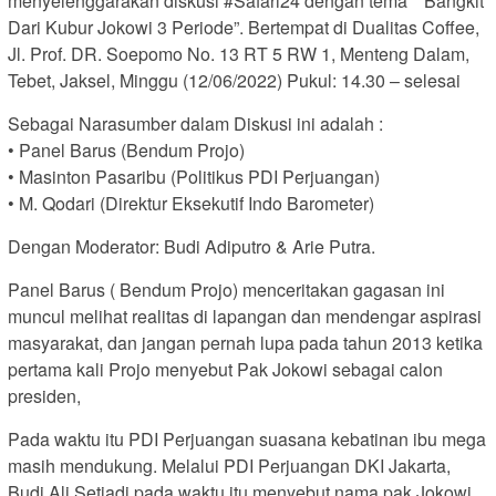
menyelenggarakan diskusi #Safari24 dengan tema *”Bangkit
Dari Kubur Jokowi 3 Periode”. Bertempat di Dualitas Coffee,
Jl. Prof. DR. Soepomo No. 13 RT 5 RW 1, Menteng Dalam,
Tebet, Jaksel, Minggu (12/06/2022) Pukul: 14.30 – selesai
Sebagai Narasumber dalam Diskusi ini adalah :
• Panel Barus (Bendum Projo)
• Masinton Pasaribu (Politikus PDI Perjuangan)
• M. Qodari (Direktur Eksekutif Indo Barometer)
Dengan Moderator: Budi Adiputro & Arie Putra.
Panel Barus ( Bendum Projo) menceritakan gagasan ini
muncul melihat realitas di lapangan dan mendengar aspirasi
masyarakat, dan jangan pernah lupa pada tahun 2013 ketika
pertama kali Projo menyebut Pak Jokowi sebagai calon
presiden,
Pada waktu itu PDI Perjuangan suasana kebatinan ibu mega
masih mendukung. Melalui PDI Perjuangan DKI Jakarta,
Budi Ali Setiadi pada waktu itu menyebut nama pak Jokowi