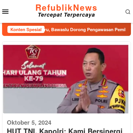
Loncat
RefublikNews
Menu
ke
Tercepat Terpercaya
konten
Mobile
Jadi Kekuatan Baru, Bawaslu Dorong Pengawasan Pemilu Berba
Konten Spesial
Oktober 5, 2024
HUT TNI, Kapolri: Kami Bersinergi