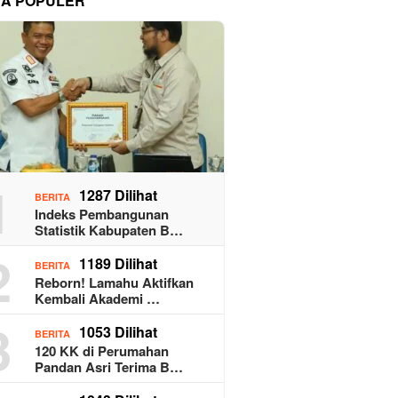
TA POPULER
1
1287 Dilihat
BERITA
Indeks Pembangunan
Statistik Kabupaten B…
2
1189 Dilihat
BERITA
Reborn! Lamahu Aktifkan
Kembali Akademi …
3
1053 Dilihat
BERITA
120 KK di Perumahan
Pandan Asri Terima B…