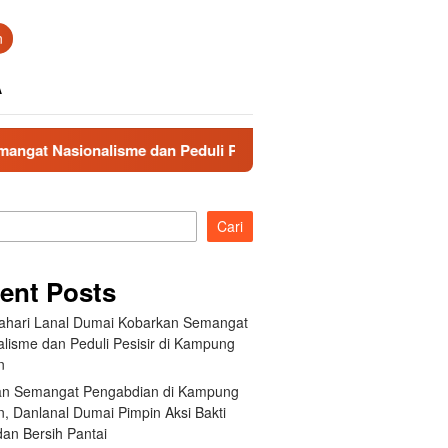
n
A
ionalisme dan Peduli Pesisir di Kampung Nelayan
Hadi
Cari
ent Posts
ahari Lanal Dumai Kobarkan Semangat
alisme dan Peduli Pesisir di Kampung
n
an Semangat Pengabdian di Kampung
, Danlanal Dumai Pimpin Aksi Bakti
dan Bersih Pantai