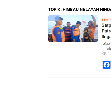
TOPIK:
HIMBAU NELAYAN HINDA
BERIT
Satp
Patr
Ileg
refub
melak
KP. [