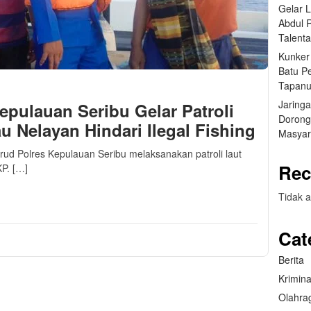
Gelar 
Abdul 
Talent
Kunker
Batu P
Tapanu
Jaring
epulauan Seribu Gelar Patroli
Dorong
u Nelayan Hindari Ilegal Fishing
Masyar
irud Polres Kepulauan Seribu melaksanakan patroli laut
Rec
KP. […]
m
sApp
are
Tidak a
Cat
Berita
Krimina
Olahra