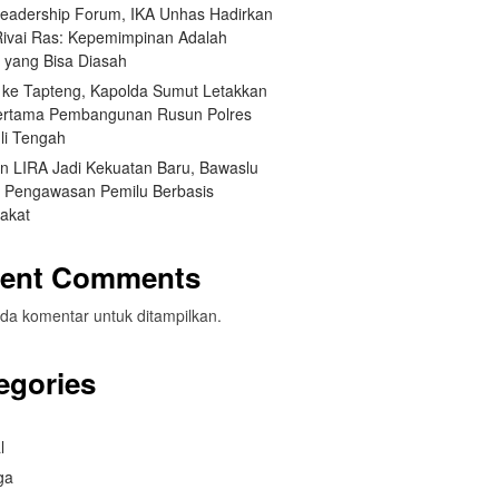
Leadership Forum, IKA Unhas Hadirkan
Rivai Ras: Kepemimpinan Adalah
a yang Bisa Diasah
 ke Tapteng, Kapolda Sumut Letakkan
ertama Pembangunan Rusun Polres
li Tengah
an LIRA Jadi Kekuatan Baru, Bawaslu
 Pengawasan Pemilu Berbasis
akat
ent Comments
da komentar untuk ditampilkan.
egories
l
ga