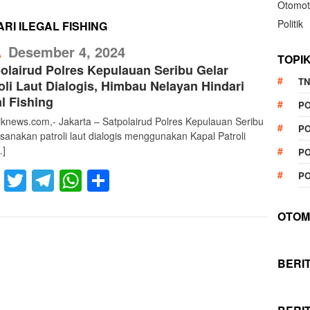
Otomot
Politik
RI ILEGAL FISHING
RefublikNews
Desember 4, 2024
A
TOPI
olairud Polres Kepulauan Seribu Gelar
TN
oli Laut Dialogis, Himbau Nelayan Hindari
al Fishing
P
liknews.com,- Jakarta – Satpolairud Polres Kepulauan Seribu
PO
sanakan patroli laut dialogis menggunakan Kapal Patroli
…]
PO
Facebook
Twitter
Telegram
WhatsApp
Share
PO
OTOM
BERI