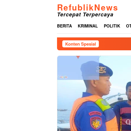
Loncat
RefublikNews
ke
Tercepat Terpercaya
konten
BERITA
KRIMINAL
POLITIK
O
Konten Spesial