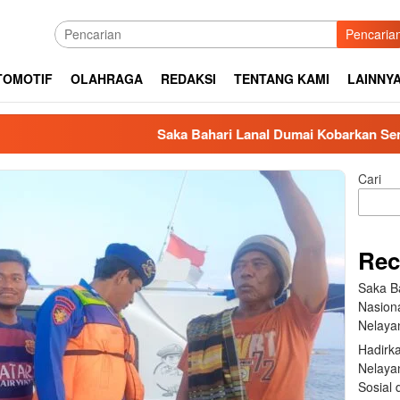
Pencaria
TOMOTIF
OLAHRAGA
REDAKSI
TENTANG KAMI
LAINNY
Saka Bahari Lanal Dumai Kobarkan Semangat Nas
Cari
Rec
Saka B
Nasion
Nelaya
Hadirk
Nelayan
Sosial 