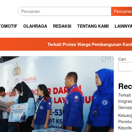
Pencaria
TOMOTIF
OLAHRAGA
REDAKSI
TENTANG KAMI
LAINNY
Terkait Protes Warga Pembangunan Kantor Imigrasi 
Cari
Rec
Terkai
Imigras
Gercep
Keluar
Penelu
Kepolis