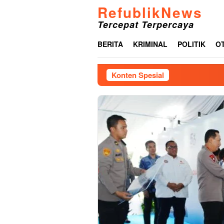
Loncat
RefublikNews
ke
Tercepat Terpercaya
konten
BERITA
KRIMINAL
POLITIK
O
Konten Spesial