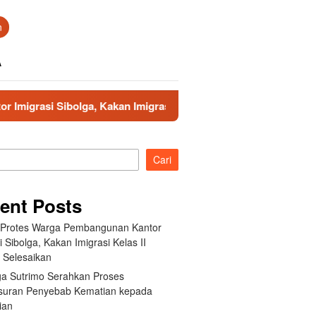
n
A
Sibolga, Kakan Imigrasi Kelas II Gercep Selesaikan
Kel
Cari
ent Posts
t Protes Warga Pembangunan Kantor
i Sibolga, Kakan Imigrasi Kelas II
 Selesaikan
ga Sutrimo Serahkan Proses
suran Penyebab Kematian kepada
ian