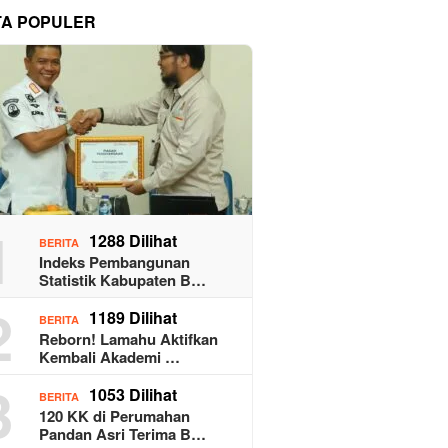
TA POPULER
1
1288 Dilihat
BERITA
Indeks Pembangunan
Statistik Kabupaten B…
2
1189 Dilihat
BERITA
Reborn! Lamahu Aktifkan
Kembali Akademi …
3
1053 Dilihat
BERITA
120 KK di Perumahan
Pandan Asri Terima B…