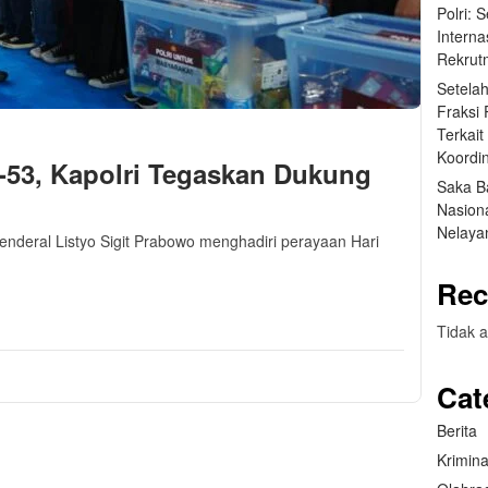
Polri: 
Interna
Rekrut
Setela
Fraksi
Terkai
Koordin
-53, Kapolri Tegaskan Dukung
Saka B
Nasion
Nelaya
Jenderal Listyo Sigit Prabowo menghadiri perayaan Hari
Rec
m
sApp
are
Tidak a
Cat
Berita
Krimina