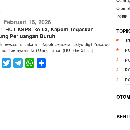
Olahra
Otomot
3
Politik
RefublikNews
Februari 16, 2026
A
ri HUT KSPSI ke-53, Kapolri Tegaskan
TOPI
ung Perjuangan Buruh
TN
liknews.com,- Jakata – Kapolri Jenderal Listyo Sigit Prabowo
adiri perayaan Hari Ulang Tahun (HUT) ke-53 […]
P
Facebook
Twitter
Telegram
WhatsApp
Share
PO
PO
PO
OTOM
BERI