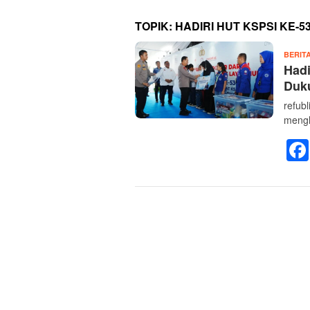
TOPIK:
HADIRI HUT KSPSI KE-5
BERIT
Hadi
Duk
refub
mengh