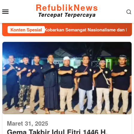
Loncat
RefublikNews
Menu
ke
Tercepat Terpercaya
konten
Mobile
ri Lanal Dumai Kobarkan Semangat Nasionalisme dan Peduli Pe
Konten Spesial
Maret 31, 2025
Gema Takbir Idul Fitri 1446 H,