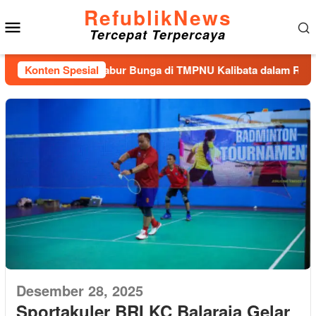
Loncat
RefublikNews
Menu
ke
Tercepat Terpercaya
konten
Mobile
 Nasional dan Tabur Bunga di TMPNU Kalibata dalam Rangka H
Konten Spesial
Desember 28, 2025
Sportakuler BRI KC Balaraja Gelar