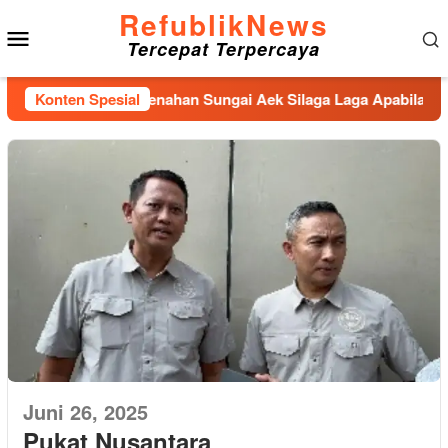
Loncat
RefublikNews
Menu
ke
Tercepat Terpercaya
konten
Mobile
jaan Tanggul,Penahan Sungai Aek Silaga Laga Apabila Hujan De
Konten Spesial
Juni 26, 2025
Pukat Nusantara