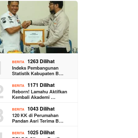
1
1263 Dilihat
BERITA
Indeks Pembangunan
Statistik Kabupaten B…
2
1171 Dilihat
BERITA
Reborn! Lamahu Aktifkan
Kembali Akademi …
3
1043 Dilihat
BERITA
120 KK di Perumahan
Pandan Asri Terima B…
4
1025 Dilihat
BERITA