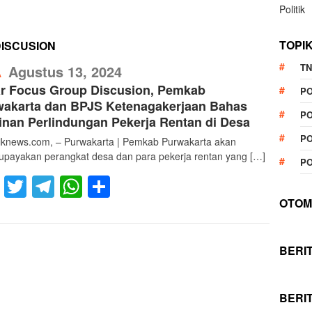
Politik
TOPI
ISCUSION
RefublikNews
TN
Agustus 13, 2024
A
ar Focus Group Discusion, Pemkab
P
wakarta dan BPJS Ketenagakerjaan Bahas
PO
nan Perlindungan Pekerja Rentan di Desa
PO
liknews.com, – Purwakarta | Pemkab Purwakarta akan
payakan perangkat desa dan para pekerja rentan yang […]
PO
Facebook
Twitter
Telegram
WhatsApp
Share
OTOM
BERI
BERI