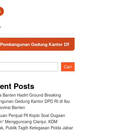
n
A
nan Gedung Kantor DPD RI di Ibu Kota Provinsi Banten
Cari
ent Posts
a Banten Hadiri Ground Breaking
gunan Gedung Kantor DPD RI di Ibu
ovinsi Banten
uan Penjual Pil Koplo Soal Dugaan
an” Mengguncang Cianjur, KDM
ak, Publik Tagih Ketegasan Polda Jabar