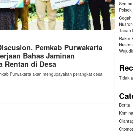
Sempat
Polsek
Cegah 
Nusron
Tanah 
Rakor 
Nusron
Discusion, Pemkab Purwakarta
Wujudk
erjaan Bahas Jaminan
a Rentan di Desa
Rec
Pemkab Purwakarta akan mengupayakan perangkat desa
Tidak a
m
sApp
are
Cat
Berita
Krimina
Olahra
Otomot