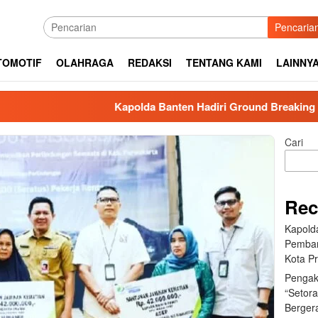
Pencaria
TOMOTIF
OLAHRAGA
REDAKSI
TENTANG KAMI
LAINNY
Kapolda Banten Hadiri Ground Breaking Pembangu
Cari
Rec
Kapold
Pemban
Kota Pr
Pengak
“Setor
Berger