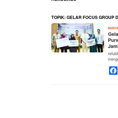
TOPIK:
GELAR FOCUS GROUP D
BERIT
Gel
Pur
Jami
refub
mengu