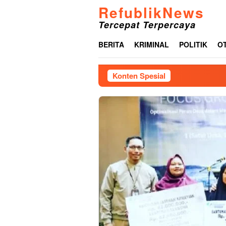
Loncat
RefublikNews
ke
Tercepat Terpercaya
konten
BERITA
KRIMINAL
POLITIK
O
Konten Spesial