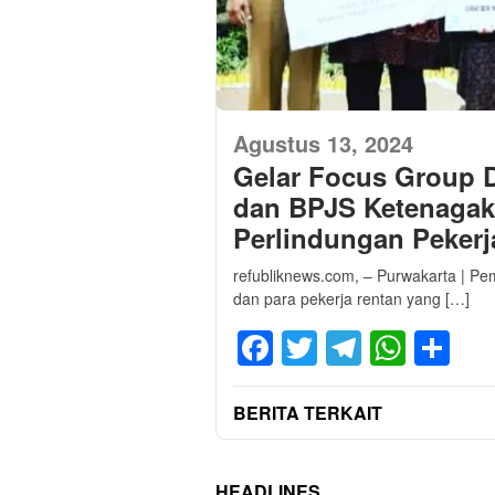
Agustus 13, 2024
Gelar Focus Group 
dan BPJS Ketenagak
Perlindungan Pekerj
refubliknews.com, – Purwakarta | 
dan para pekerja rentan yang […]
Facebook
Twitter
Telegra
What
Sh
BERITA TERKAIT
HEADLINES