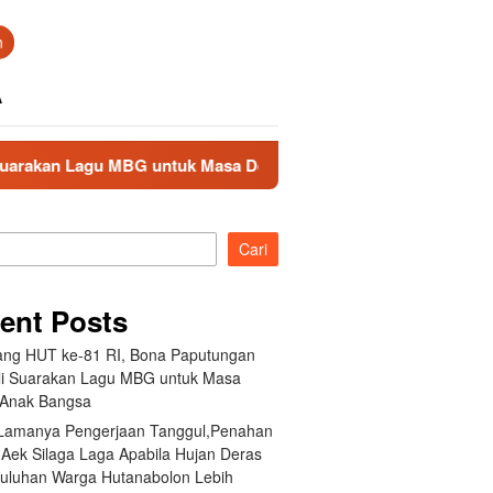
n
A
n Lagu MBG untuk Masa Depan Anak Bangsa
Akibat Lama
Cari
ent Posts
ang HUT ke-81 RI, Bona Paputungan
i Suarakan Lagu MBG untuk Masa
Anak Bangsa
 Lamanya Pengerjaan Tanggul,Penahan
 Aek Silaga Laga Apabila Hujan Deras
Puluhan Warga Hutanabolon Lebih