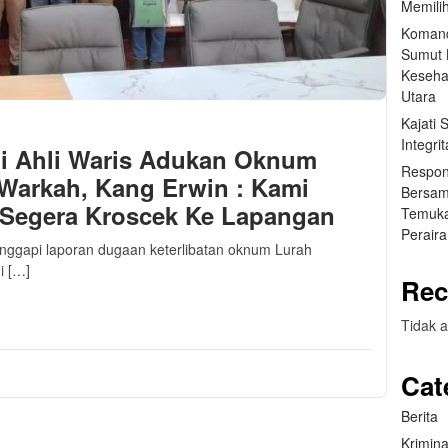
Memilih
Komand
Sumut B
Keseha
Utara
Kajati
Integr
i Ahli Waris Adukan Oknum
Respon
 Warkah, Kang Erwin : Kami
Bersam
Segera Kroscek Ke Lapangan
Temuka
Perair
nggapi laporan dugaan keterlibatan oknum Lurah
i […]
Rec
m
sApp
are
Tidak a
Cat
Berita
Krimina