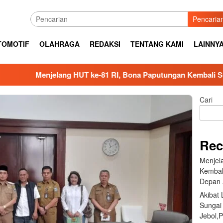
Pencaria
TOMOTIF
OLAHRAGA
REDAKSI
TENTANG KAMI
LAINNY
Menjelang HUT ke-81 RI, Bona Paputungan Kembali Suaraka
Cari
Rec
Menjel
Kembal
Depan 
Akibat
Sungai
Jebol,