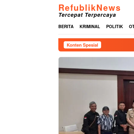
Loncat
RefublikNews
ke
Tercepat Terpercaya
konten
BERITA
KRIMINAL
POLITIK
O
Konten Spesial