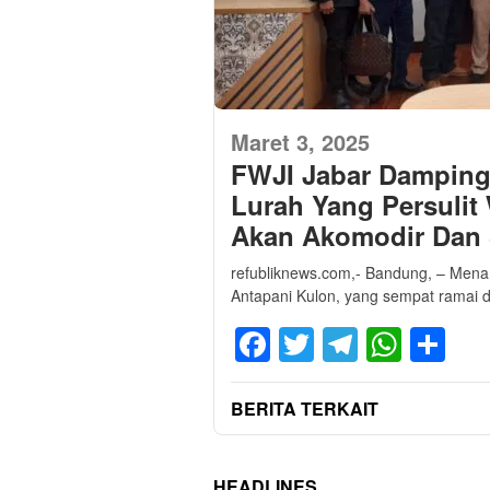
Maret 3, 2025
FWJI Jabar Damping
Lurah Yang Persulit
Akan Akomodir Dan 
refubliknews.com,- Bandung, – Mena
Antapani Kulon, yang sempat ramai d
Facebook
Twitter
Telegra
What
Sh
BERITA TERKAIT
HEADLINES