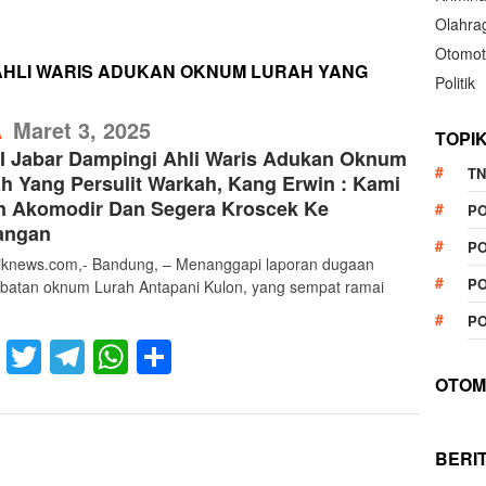
Olahra
Otomot
 AHLI WARIS ADUKAN OKNUM LURAH YANG
Politik
RefublikNews
Maret 3, 2025
A
TOPI
I Jabar Dampingi Ahli Waris Adukan Oknum
TN
h Yang Persulit Warkah, Kang Erwin : Kami
n Akomodir Dan Segera Kroscek Ke
P
angan
PO
liknews.com,- Bandung, – Menanggapi laporan dugaan
PO
libatan oknum Lurah Antapani Kulon, yang sempat ramai
PO
Facebook
Twitter
Telegram
WhatsApp
Share
OTOM
BERI