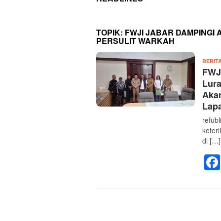
TOPIK:
FWJI JABAR DAMPINGI
PERSULIT WARKAH
BERIT
FWJ
Lura
Aka
Lap
refub
keter
di […]