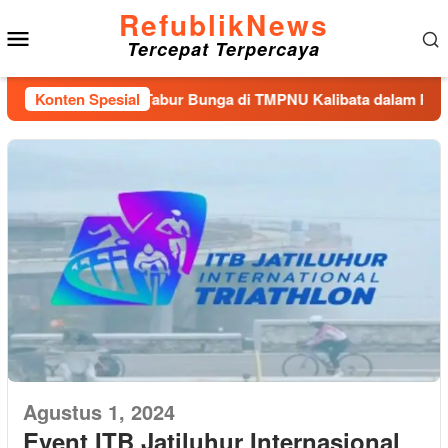
Loncat
RefublikNews
Menu
ke
Tercepat Terpercaya
konten
Mobile
h Nasional dan Tabur Bunga di TMPNU Kalibata dalam Rangka 
Konten Spesial
Agustus 1, 2024
Event ITB Jatiluhur Internasional