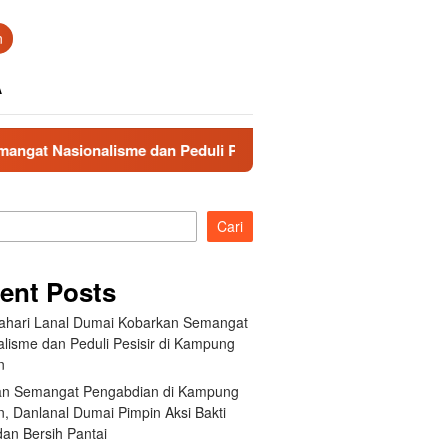
n
A
ionalisme dan Peduli Pesisir di Kampung Nelayan
Hadi
Cari
ent Posts
ahari Lanal Dumai Kobarkan Semangat
alisme dan Peduli Pesisir di Kampung
n
an Semangat Pengabdian di Kampung
, Danlanal Dumai Pimpin Aksi Bakti
dan Bersih Pantai