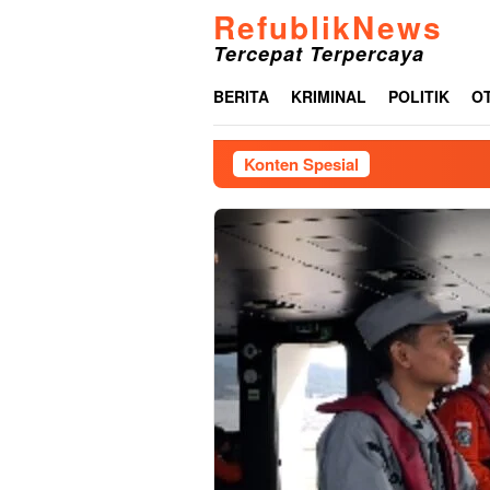
Loncat
RefublikNews
ke
Tercepat Terpercaya
konten
BERITA
KRIMINAL
POLITIK
O
Konten Spesial