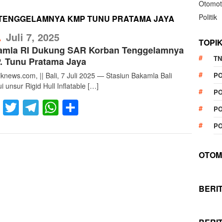
Otomot
Politik
TENGGELAMNYA KMP TUNU PRATAMA JAYA
RefublikNews
Juli 7, 2025
A
TOPI
amla RI Dukung SAR Korban Tenggelamnya
TN
. Tunu Pratama Jaya
iknews.com, || Bali, 7 Juli 2025 — Stasiun Bakamla Bali
P
i unsur Rigid Hull Inflatable […]
PO
Facebook
Twitter
Telegram
WhatsApp
Share
PO
PO
OTOM
BERI