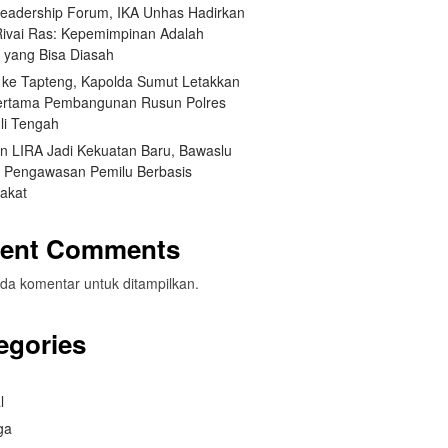
Leadership Forum, IKA Unhas Hadirkan
Rivai Ras: Kepemimpinan Adalah
a yang Bisa Diasah
 ke Tapteng, Kapolda Sumut Letakkan
ertama Pembangunan Rusun Polres
li Tengah
an LIRA Jadi Kekuatan Baru, Bawaslu
 Pengawasan Pemilu Berbasis
akat
ent Comments
da komentar untuk ditampilkan.
egories
l
ga