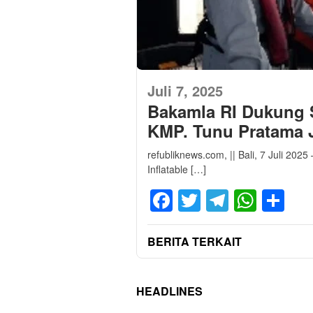
Juli 7, 2025
Bakamla RI Dukung
KMP. Tunu Pratama 
refubliknews.com, || Bali, 7 Juli 202
Inflatable […]
Facebook
Twitter
Telegra
What
Sh
BERITA TERKAIT
HEADLINES