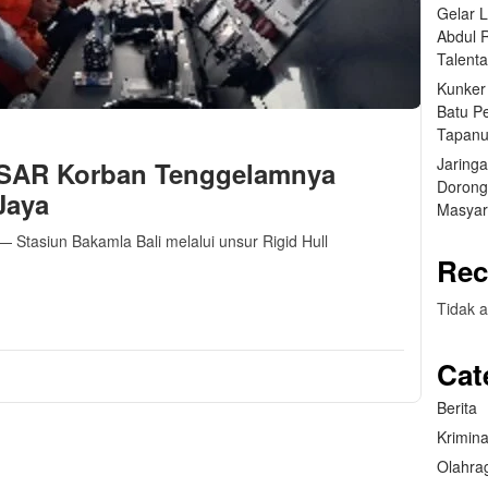
Gelar 
Abdul 
Talent
Kunker
Batu P
Tapanu
Jaring
 SAR Korban Tenggelamnya
Dorong
Jaya
Masyar
5 — Stasiun Bakamla Bali melalui unsur Rigid Hull
Rec
m
sApp
are
Tidak a
Cat
Berita
Krimina
Olahra