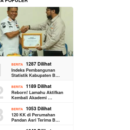
TA POPULER
1
1287 Dilihat
BERITA
Indeks Pembangunan
Statistik Kabupaten B…
2
1189 Dilihat
BERITA
Reborn! Lamahu Aktifkan
Kembali Akademi …
3
1053 Dilihat
BERITA
120 KK di Perumahan
Pandan Asri Terima B…