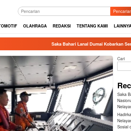
Pencaria
TOMOTIF
OLAHRAGA
REDAKSI
TENTANG KAMI
LAINNY
Saka Bahari Lanal Dumai Kobarkan Semangat Nas
Cari
Rec
Saka B
Nasion
Nelaya
Hadirk
Nelayan
Sosial 