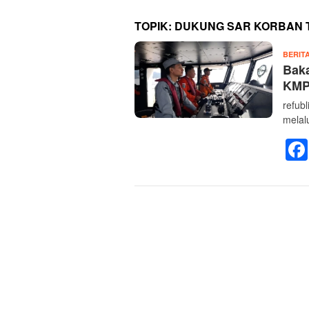
TOPIK:
DUKUNG SAR KORBAN 
BERIT
Bak
KMP
refubl
melalu