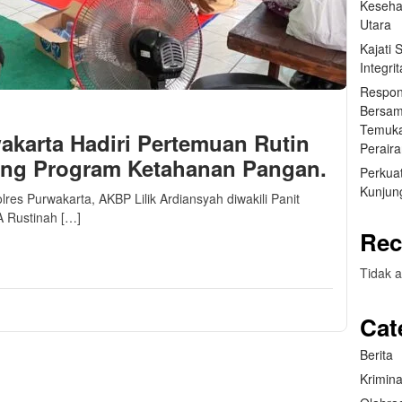
Keseha
Utara
Kajati
Integr
Respon
Bersam
Temuka
karta Hadiri Pertemuan Rutin
Perair
ng Program Ketahanan Pangan.
Perkuat
Kunjung
res Purwakarta, AKBP Lilik Ardiansyah diwakili Panit
A Rustinah […]
Rec
m
sApp
are
Tidak a
Cat
Berita
Krimina