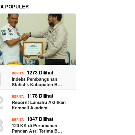
TA POPULER
1
1273 Dilihat
BERITA
Indeks Pembangunan
Statistik Kabupaten B…
2
1178 Dilihat
BERITA
Reborn! Lamahu Aktifkan
Kembali Akademi …
3
1047 Dilihat
BERITA
120 KK di Perumahan
Pandan Asri Terima B…