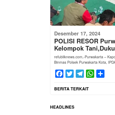
Desember 17, 2024
POLISI RESOR Purwa
Kelompok Tani,Duku
refubliknews.com,-Purwakarta – Kapol
Binmas Polsek Purwakarta Kota, IPD
Facebook
Twitter
Telegra
What
Sh
BERITA TERKAIT
HEADLINES