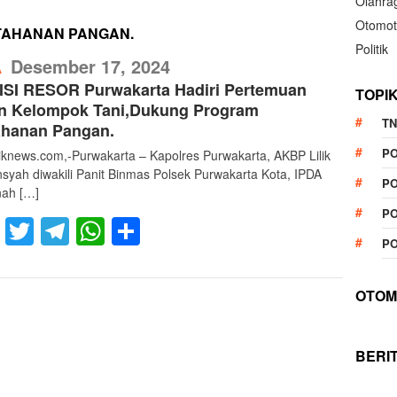
Olahra
Otomot
AHANAN PANGAN.
Politik
RefublikNews
Desember 17, 2024
A
ISI RESOR Purwakarta Hadiri Pertemuan
TOPI
in Kelompok Tani,Dukung Program
TN
ahanan Pangan.
P
liknews.com,-Purwakarta – Kapolres Purwakarta, AKBP Lilik
nsyah diwakili Panit Binmas Polsek Purwakarta Kota, IPDA
PO
nah […]
PO
Facebook
Twitter
Telegram
WhatsApp
Share
PO
OTOM
BERI