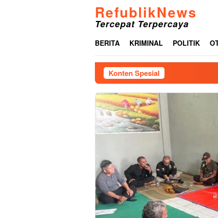
Loncat
RefublikNews
ke
Tercepat Terpercaya
konten
BERITA
KRIMINAL
POLITIK
O
Konten Spesial