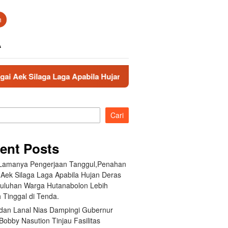
n
A
ga Laga Apabila Hujan Deras Jebol,Puluhan Warga Hutanabolon 
Cari
ent Posts
 Lamanya Pengerjaan Tanggul,Penahan
 Aek Silaga Laga Apabila Hujan Deras
Puluhan Warga Hutanabolon Lebih
 Tinggal di Tenda.
an Lanal Nias Dampingi Gubernur
obby Nasution Tinjau Fasilitas