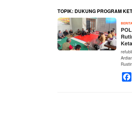
TOPIK:
DUKUNG PROGRAM KET
BERIT
POL
Rut
Ket
refub
Ardia
Rusti