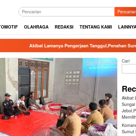
Pencaria
TOMOTIF
OLAHRAGA
REDAKSI
TENTANG KAMI
LAINNY
Akibat Lamanya Pengerjaan Tanggul,Penahan Sungai Aek Sila
Cari
Rec
Akibat
Sungai
Jebol,
Memilih
Komand
Sumut B