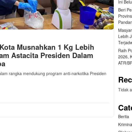
Ini Bel
Beri P
Provin
Pandan
Masyar
Lebih 
Terjad
 Kota Musnahkan 1 Kg Lebih
Raih P
am Astacita Presiden Dalam
2026, 
ba
ATR/BP
Dalam rangka mendukung program anti-narkotika Presiden
Rec
m
sApp
are
Tidak a
Cat
Berita
Krimina