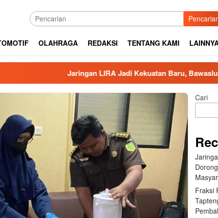
Pencaria
TOMOTIF
OLAHRAGA
REDAKSI
TENTANG KAMI
LAINNY
Jaringan LIRA Jadi Kekuatan Baru, Bawaslu Dorong P
Cari
Rec
Jaring
Dorong
Masyar
Fraksi
Tapten
Pembah