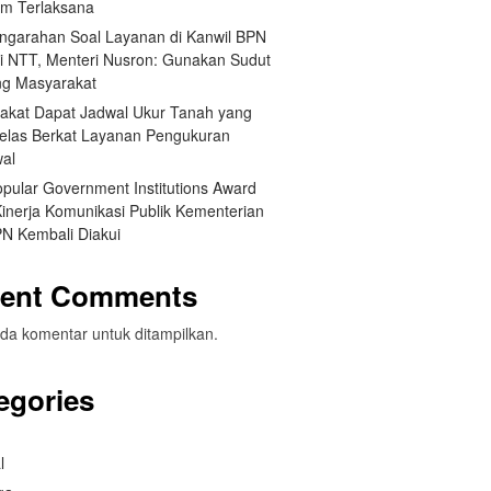
um Terlaksana
engarahan Soal Layanan di Kanwil BPN
si NTT, Menteri Nusron: Gunakan Sudut
g Masyarakat
akat Dapat Jadwal Ukur Tanah yang
Jelas Berkat Layanan Pengukuran
wal
opular Government Institutions Award
Kinerja Komunikasi Publik Kementerian
N Kembali Diakui
ent Comments
da komentar untuk ditampilkan.
egories
l