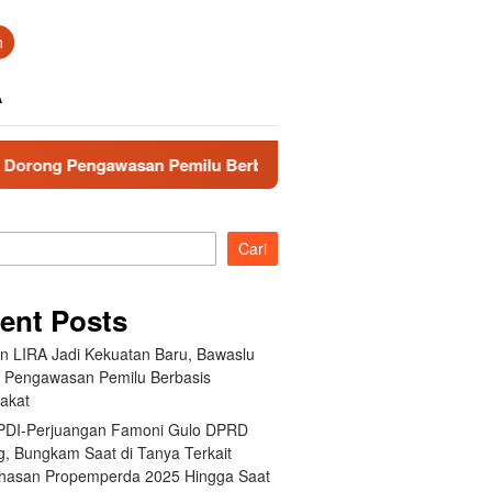
n
A
engawasan Pemilu Berbasis Masyarakat
Fraksi PDI-Per
Cari
ent Posts
an LIRA Jadi Kekuatan Baru, Bawaslu
 Pengawasan Pemilu Berbasis
akat
 PDI-Perjuangan Famoni Gulo DPRD
g, Bungkam Saat di Tanya Terkait
asan Propemperda 2025 Hingga Saat