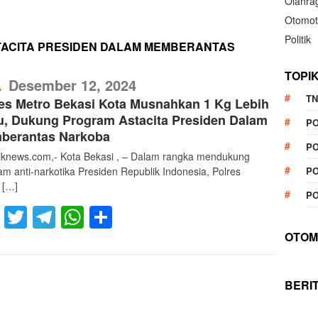
Olahra
Otomot
Politik
ACITA PRESIDEN DALAM MEMBERANTAS
TOPI
RefublikNews
Desember 12, 2024
A
TN
es Metro Bekasi Kota Musnahkan 1 Kg Lebih
, Dukung Program Astacita Presiden Dalam
P
berantas Narkoba
PO
liknews.com,- Kota Bekasi , – Dalam rangka mendukung
am anti-narkotika Presiden Republik Indonesia, Polres
PO
 […]
PO
Facebook
Twitter
Telegram
WhatsApp
Share
OTOM
BERI