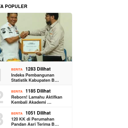
TA POPULER
1
1283 Dilihat
BERITA
Indeks Pembangunan
Statistik Kabupaten B…
2
1185 Dilihat
BERITA
Reborn! Lamahu Aktifkan
Kembali Akademi …
3
1051 Dilihat
BERITA
120 KK di Perumahan
Pandan Asri Terima B…