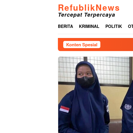
Loncat
RefublikNews
ke
Tercepat Terpercaya
konten
BERITA
KRIMINAL
POLITIK
O
Konten Spesial