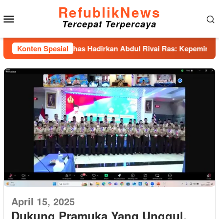
Loncat
RefublikNews
Menu
ke
Tercepat Terpercaya
konten
Mobile
p Forum, IKA Unhas Hadirkan Abdul Rivai Ras: Kepemimpinan Ad
Konten Spesial
April 15, 2025
Dukung Pramuka Yang Unggul,