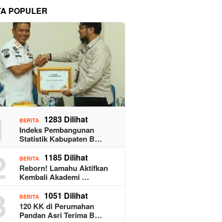
TA POPULER
1
1283 Dilihat
BERITA
Indeks Pembangunan
Statistik Kabupaten B…
2
1185 Dilihat
BERITA
Reborn! Lamahu Aktifkan
Kembali Akademi …
3
1051 Dilihat
BERITA
120 KK di Perumahan
Pandan Asri Terima B…