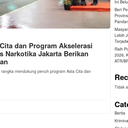
Ini Bel
Beri P
Provin
Pandan
Masyar
Lebih 
Terjad
ita dan Program Akselerasi
Raih P
s Narkotika Jakarta Berikan
2026, 
aan
ATR/BP
m rangka mendukung penuh program Asta Cita dan
Rec
m
sApp
are
Tidak a
Cat
Berita
Krimina