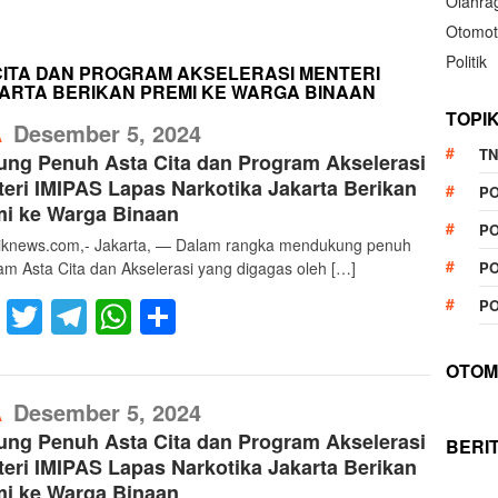
Olahra
Otomot
Politik
ITA DAN PROGRAM AKSELERASI MENTERI
KARTA BERIKAN PREMI KE WARGA BINAAN
TOPI
RefublikNews
Desember 5, 2024
A
TN
ng Penuh Asta Cita dan Program Akselerasi
eri IMIPAS Lapas Narkotika Jakarta Berikan
P
i ke Warga Binaan
PO
liknews.com,- Jakarta, — Dalam rangka mendukung penuh
am Asta Cita dan Akselerasi yang digagas oleh […]
PO
Facebook
Twitter
Telegram
WhatsApp
Share
PO
OTOM
RefublikNews
Desember 5, 2024
A
ng Penuh Asta Cita dan Program Akselerasi
BERI
eri IMIPAS Lapas Narkotika Jakarta Berikan
i ke Warga Binaan