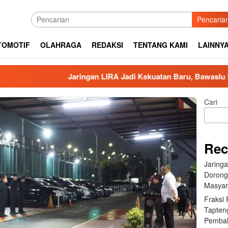
Pencaria
TOMOTIF
OLAHRAGA
REDAKSI
TENTANG KAMI
LAINNY
Jaringan LIRA Jadi Kekuatan Baru, Bawaslu Dorong 
Cari
Rec
Jaring
Dorong
Masyar
Fraksi
Tapten
Pembah