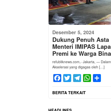
Desember 5, 2024
Dukung Penuh Asta C
Menteri IMIPAS Lapa
Premi ke Warga Bin
refubliknews.com,- Jakarta, — Dala
Akselerasi yang digagas oleh […]
Facebook
Twitter
Telegra
What
Sh
BERITA TERKAIT
HEADLINES