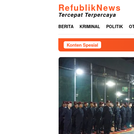
Loncat
RefublikNews
ke
Tercepat Terpercaya
konten
BERITA
KRIMINAL
POLITIK
O
Konten Spesial