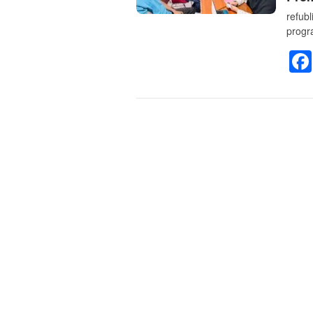
refub
progr