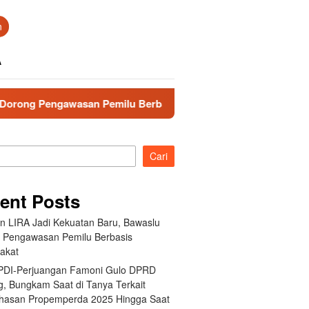
n
A
Pengawasan Pemilu Berbasis Masyarakat
Fraksi PDI-Pe
Cari
ent Posts
an LIRA Jadi Kekuatan Baru, Bawaslu
 Pengawasan Pemilu Berbasis
akat
 PDI-Perjuangan Famoni Gulo DPRD
g, Bungkam Saat di Tanya Terkait
asan Propemperda 2025 Hingga Saat