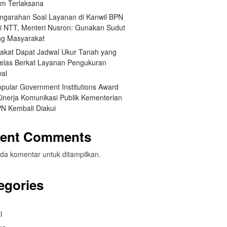
um Terlaksana
engarahan Soal Layanan di Kanwil BPN
si NTT, Menteri Nusron: Gunakan Sudut
g Masyarakat
akat Dapat Jadwal Ukur Tanah yang
Jelas Berkat Layanan Pengukuran
wal
opular Government Institutions Award
Kinerja Komunikasi Publik Kementerian
N Kembali Diakui
ent Comments
da komentar untuk ditampilkan.
egories
l