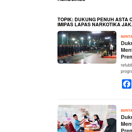
TOPIK:
DUKUNG PENUH ASTA C
IMIPAS LAPAS NARKOTIKA JA
BERIT
Duku
Ment
Prem
refub
progr
BERIT
Duku
Ment
Prem