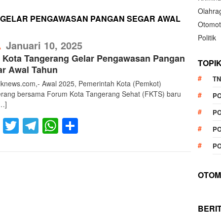
Olahra
 GELAR PENGAWASAN PANGAN SEGAR AWAL
Otomot
Politik
RefublikNews
Januari 10, 2025
A
 Kota Tangerang Gelar Pengawasan Pangan
TOPI
ar Awal Tahun
TN
liknews.com,- Awal 2025, Pemerintah Kota (Pemkot)
rang bersama Forum Kota Tangerang Sehat (FKTS) baru
P
[…]
PO
Facebook
Twitter
Telegram
WhatsApp
Share
PO
PO
OTOM
BERI