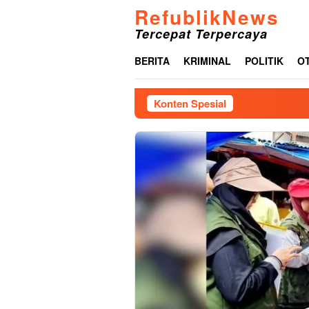
Loncat
RefublikNews
ke
Tercepat Terpercaya
konten
BERITA
KRIMINAL
POLITIK
O
Konten Spesial
M