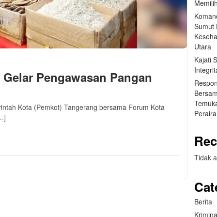
Memilih
Komand
Sumut B
Keseha
Utara
Kajati
Integr
 Gelar Pengawasan Pangan
Respon
Bersam
Temuka
rintah Kota (Pemkot) Tangerang bersama Forum Kota
Perair
…]
m
sApp
are
Rec
Tidak a
Cat
Berita
Krimina