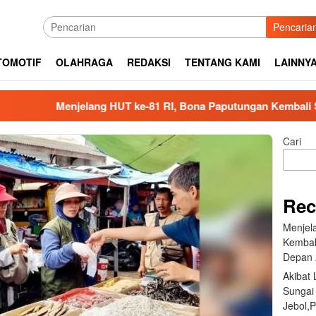
Pencaria
TOMOTIF
OLAHRAGA
REDAKSI
TENTANG KAMI
LAINNY
enjelang HUT ke-81 RI, Bona Paputungan Kembali Suarakan L
Cari
Rec
Menjel
Kembal
Depan 
Akibat
Sungai
Jebol,