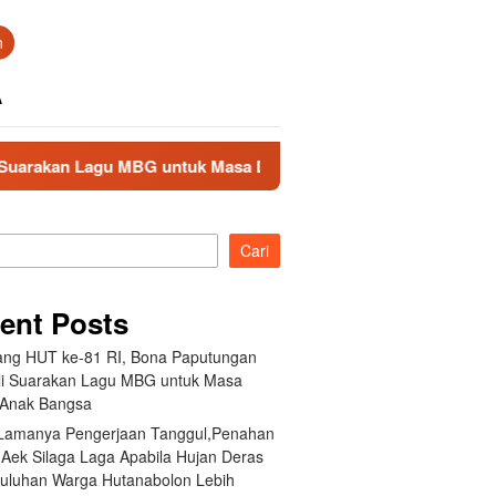
n
A
agu MBG untuk Masa Depan Anak Bangsa
Akibat Lamany
Cari
ent Posts
ang HUT ke-81 RI, Bona Paputungan
i Suarakan Lagu MBG untuk Masa
Anak Bangsa
 Lamanya Pengerjaan Tanggul,Penahan
 Aek Silaga Laga Apabila Hujan Deras
Puluhan Warga Hutanabolon Lebih