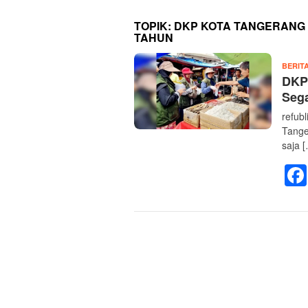
TOPIK:
DKP KOTA TANGERANG
TAHUN
BERIT
DKP
Seg
refub
Tange
saja 