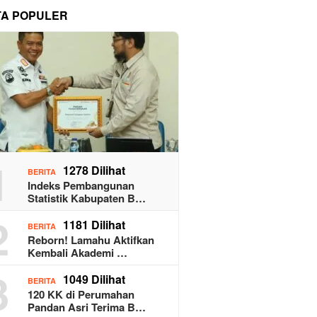
TA POPULER
1
1278 Dilihat
BERITA
Indeks Pembangunan
Statistik Kabupaten B…
2
1181 Dilihat
BERITA
Reborn! Lamahu Aktifkan
Kembali Akademi …
3
1049 Dilihat
BERITA
120 KK di Perumahan
Pandan Asri Terima B…