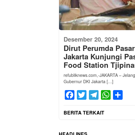
Desember 20, 2024
Dirut Perumda Pasa
Jakarta Kunjungi Pa
Food Station Tjipin
refubliknews.com,-JAKARTA – Jelang 
Gubernur DKI Jakarta […]
Facebook
Twitter
Telegra
What
Sh
BERITA TERKAIT
HEADLINES