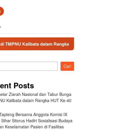
n
A
Kalibata dalam Rangka HUT Ke-40 PPAL
Bupati Tapteng 
Cari
ent Posts
elar Ziarah Nasional dan Tabur Bunga
NU Kalibata dalam Rangka HUT Ke-40
 Tapteng Bersama Anggota Komisi IX
Sihar Sitorus Hadiri Sosialisasi Budaya
n Keselamatan Pasien di Fasilitas