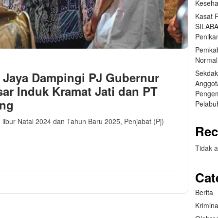
Keseha
Kasat 
SILABA
Penika
Pemkab
Normal
Sekdak
r Jaya Dampingi PJ Gubernur
Anggot
sar Induk Kramat Jati dan PT
Pengem
ang
Pelabu
libur Natal 2024 dan Tahun Baru 2025, Penjabat (Pj)
Rec
m
sApp
are
Tidak a
Cat
Berita
Krimina