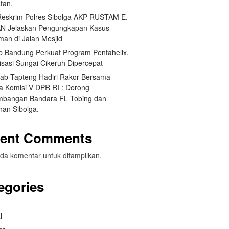
tan.
Reskrim Polres Sibolga AKP RUSTAM E.
N Jelaskan Pengungkapan Kasus
man di Jalan Mesjid
 Bandung Perkuat Program Pentahelix,
isasi Sungai Cikeruh Dipercepat
ab Tapteng Hadiri Rakor Bersama
a Komisi V DPR RI : Dorong
bangan Bandara FL Tobing dan
han Sibolga.
ent Comments
da komentar untuk ditampilkan.
egories
l