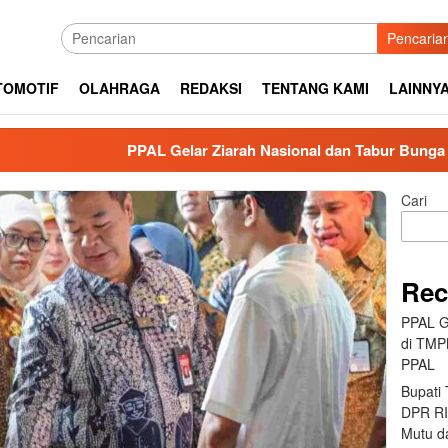
Pencaria
TOMOTIF
OLAHRAGA
REDAKSI
TENTANG KAMI
LAINNY
PPAL Gelar Ziarah Nasional dan Tabur Bunga di TMPNU 
Cari
Rec
PPAL G
di TMP
PPAL
Bupati
DPR RI 
Mutu da