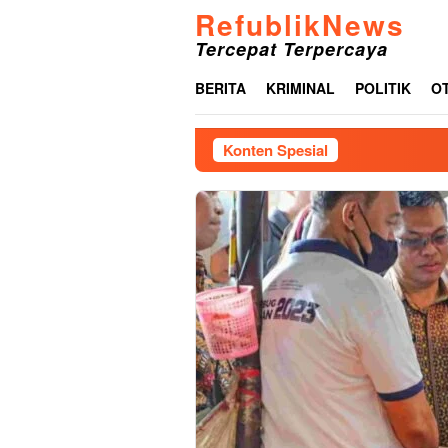
Loncat
RefublikNews
ke
Tercepat Terpercaya
konten
BERITA
KRIMINAL
POLITIK
O
Konten Spesial