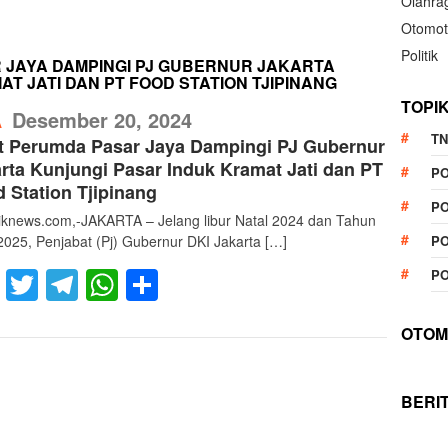
Olahra
Otomot
Politik
 JAYA DAMPINGI PJ GUBERNUR JAKARTA
T JATI DAN PT FOOD STATION TJIPINANG
TOPI
RefublikNews
Desember 20, 2024
A
TN
t Perumda Pasar Jaya Dampingi PJ Gubernur
rta Kunjungi Pasar Induk Kramat Jati dan PT
P
 Station Tjipinang
PO
liknews.com,-JAKARTA – Jelang libur Natal 2024 dan Tahun
2025, Penjabat (Pj) Gubernur DKI Jakarta […]
PO
Facebook
Twitter
Telegram
WhatsApp
Share
PO
OTOM
BERI