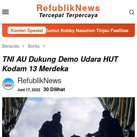
Loncat
RefublikNews
Menu
ke
Tercepat Terpercaya
konten
Mobile
Gubernur Sumut Bobby Nasution Tinjau Fasilitas Kesehatan da
Konten Spesial
Beranda
Berita
TNI AU Dukung Demo Udara HUT
Kodam 13 Merdeka
RefublikNews
30 Dilihat
Juni 17, 2022