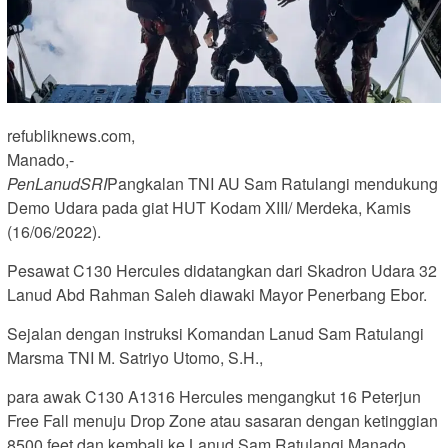
refubliknews.com,
Manado,-
PenLanudSRI
Pangkalan TNI AU Sam Ratulangi mendukung
Demo Udara pada giat HUT Kodam XIII/ Merdeka, Kamis
(16/06/2022).
Pesawat C130 Hercules didatangkan dari Skadron Udara 32
Lanud Abd Rahman Saleh diawaki Mayor Penerbang Ebor.
Sejalan dengan instruksi Komandan Lanud Sam Ratulangi
Marsma TNI M. Satriyo Utomo, S.H.,
para awak C130 A1316 Hercules mengangkut 16 Peterjun
Free Fall menuju Drop Zone atau sasaran dengan ketinggian
8500 feet dan kembali ke Lanud Sam Ratulangi Manado.