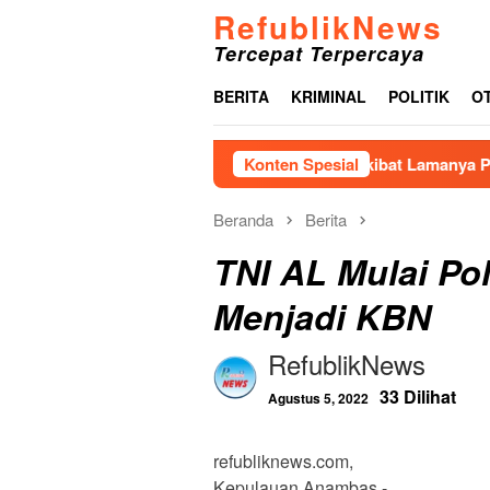
Loncat
RefublikNews
ke
Tercepat Terpercaya
konten
BERITA
KRIMINAL
POLITIK
O
Konten Spesial
Akibat Lamanya Pengerjaan Tan
Beranda
Berita
TNI AL Mulai P
Menjadi KBN
RefublikNews
33 Dilihat
Agustus 5, 2022
refubliknews.com,
Kepulauan Anambas,-