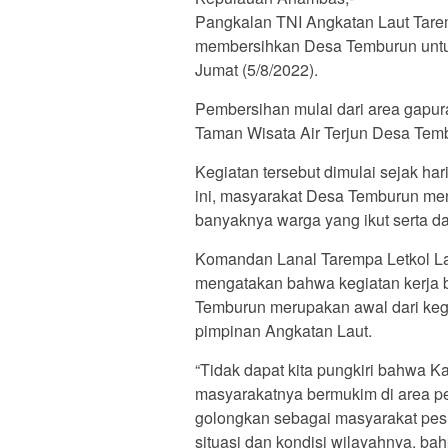
Pangkalan TNI Angkatan Laut Tare
membersihkan Desa Temburun untu
Jumat (5/8/2022).
Pembersihan mulai dari area gapura
Taman Wisata Air Terjun Desa Tem
Kegiatan tersebut dimulai sejak har
ini, masyarakat Desa Temburun meny
banyaknya warga yang ikut serta d
Komandan Lanal Tarempa Letkol Laut
mengatakan bahwa kegiatan kerja 
Temburun merupakan awal dari keg
pimpinan Angkatan Laut.
“Tidak dapat kita pungkiri bahwa
masyarakatnya bermukim di area pes
golongkan sebagai masyarakat pesi
situasi dan kondisi wilayahnya, b