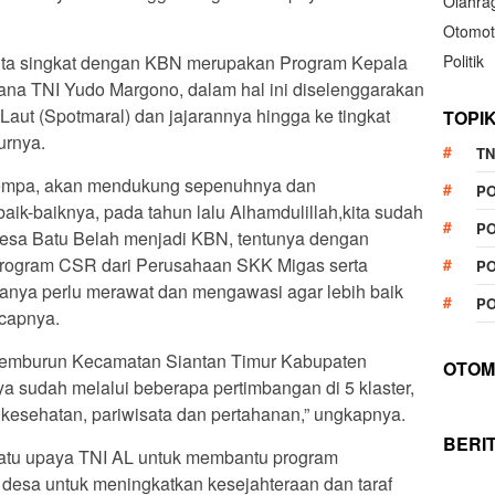
Olahra
Otomot
Politik
ita singkat dengan KBN merupakan Program Kepala
ana TNI Yudo Margono, dalam hal ini diselenggarakan
Laut (Spotmaral) dan jajarannya hingga ke tingkat
TOPI
urnya.
TN
rempa, akan mendukung sepenuhnya dan
P
ik-baiknya, pada tahun lalu Alhamdulillah,kita sudah
PO
Desa Batu Belah menjadi KBN, tentunya dengan
ogram CSR dari Perusahaan SKK Migas serta
PO
 hanya perlu merawat dan mengawasi agar lebih baik
PO
ucapnya.
a Temburun Kecamatan Siantan Timur Kabupaten
OTOM
a sudah melalui beberapa pertimbangan di 5 klaster,
 kesehatan, pariwisata dan pertahanan,” ungkapnya.
BERI
atu upaya TNI AL untuk membantu program
desa untuk meningkatkan kesejahteraan dan taraf