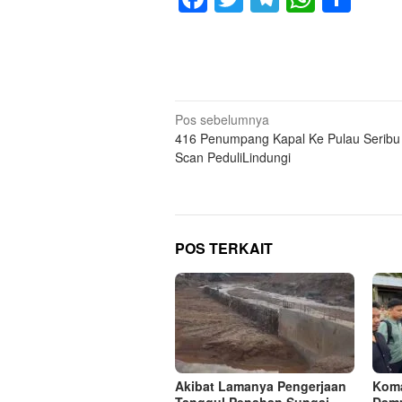
Navigasi
Pos sebelumnya
416 Penumpang Kapal Ke Pulau Seribu
pos
Scan PeduliLindungi
POS TERKAIT
Akibat Lamanya Pengerjaan
Koma
Tanggul,Penahan Sungai
Damp