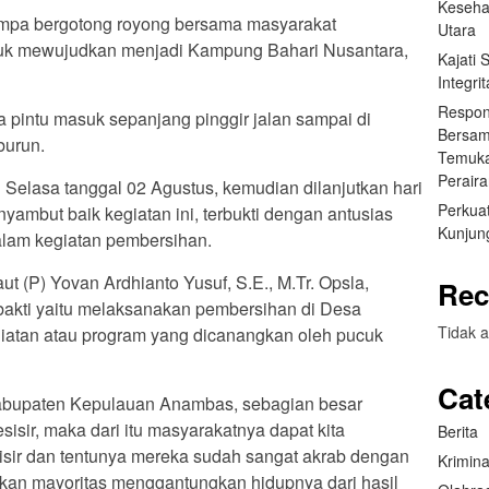
Keseha
mpa bergotong royong bersama masyarakat
Utara
k mewujudkan menjadi Kampung Bahari Nusantara,
Kajati
Integr
Respon
 pintu masuk sepanjang pinggir jalan sampai di
Bersam
burun.
Temuka
Perair
i Selasa tanggal 02 Agustus, kemudian dilanjutkan hari
Perkuat
ambut baik kegiatan ini, terbukti dengan antusias
Kunjung
alam kegiatan pembersihan.
 (P) Yovan Ardhianto Yusuf, S.E., M.Tr. Opsla,
Rec
bakti yaitu melaksanakan pembersihan di Desa
Tidak a
iatan atau program yang dicanangkan oleh pucuk
Cat
 Kabupaten Kepulauan Anambas, sebagian besar
isir, maka dari itu masyarakatnya dapat kita
Berita
sir dan tentunya mereka sudah sangat akrab dengan
Krimina
ahkan mayoritas menggantungkan hidupnya dari hasil