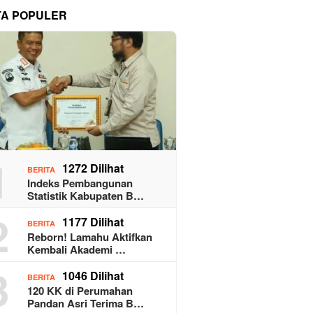
TA POPULER
1
1272 Dilihat
BERITA
Indeks Pembangunan
Statistik Kabupaten B…
2
1177 Dilihat
BERITA
Reborn! Lamahu Aktifkan
Kembali Akademi …
3
1046 Dilihat
BERITA
120 KK di Perumahan
Pandan Asri Terima B…