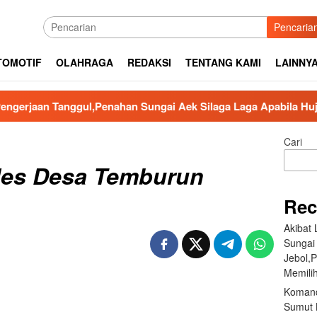
Pencaria
TOMOTIF
OLAHRAGA
REDAKSI
TENTANG KAMI
LAINNY
ggul,Penahan Sungai Aek Silaga Laga Apabila Hujan Deras Jebo
Cari
oles Desa Temburun
Rec
Akibat
Sungai
Jebol,
Memilih
Komand
Sumut B