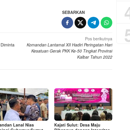
SEBARKAN
Pos berikutnya
 Diminta
Komandan Lantamal XII Hadiri Peringatan Hari
Kesatuan Gerak PKK Ke-50 Tingkat Provinsi
Kalbar Tahun 2022
ndan Lanal Nias
Kajati Sulut: Desa Maju
ingi Gubernur Sumut
Dibangun dengan Integritas,