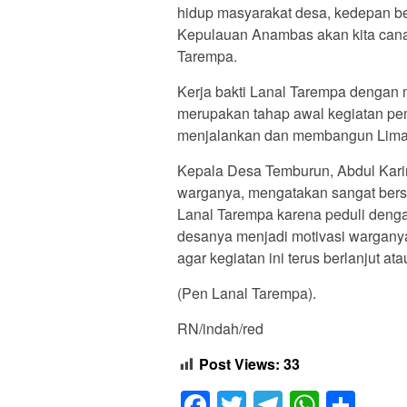
hidup masyarakat desa, kedepan be
Kepulauan Anambas akan kita cana
Tarempa.
Kerja bakti Lanal Tarempa dengan
merupakan tahap awal kegiatan pem
menjalankan dan membangun Lima (
Kepala Desa Temburun, Abdul Karim
warganya, mengatakan sangat bers
Lanal Tarempa karena peduli denga
desanya menjadi motivasi wargany
agar kegiatan ini terus berlanjut a
(Pen Lanal Tarempa).
RN/indah/red
Post Views:
33
Facebook
Twitter
Telegram
Whats
Sha