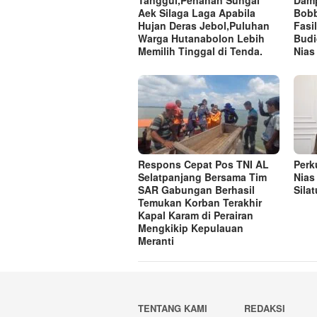
Aek Silaga Laga Apabila
Bobb
Hujan Deras Jebol,Puluhan
Fasi
Warga Hutanabolon Lebih
Budi
Memilih Tinggal di Tenda.
Nias
Respons Cepat Pos TNI AL
Perk
Selatpanjang Bersama Tim
Nias
SAR Gabungan Berhasil
Sila
Temukan Korban Terakhir
Kapal Karam di Perairan
Mengkikip Kepulauan
Meranti
TENTANG KAMI
REDAKSI