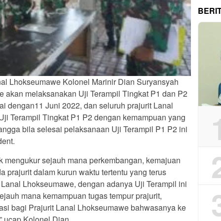
BERI
l Lhokseumawe Kolonel Marinir Dian Suryansyah
akan melaksanakan Uji Terampil Tingkat P1 dan P2
ai dengan11 Juni 2022, dan seluruh prajurit Lanal
ji Terampil Tingkat P1 P2 dengan kemampuan yang
ngga bila selesai pelaksanaan Uji Terampil P1 P2 ini
dent.
ntuk mengukur sejauh mana perkembangan, kemajuan
prajurit dalam kurun waktu tertentu yang terus
 Lanal Lhokseumawe, dengan adanya Uji Terampil ini
 sejauh mana kemampuan tugas tempur prajurit,
vasi bagi Prajurit Lanal Lhokseumawe bahwasanya ke
” ucap Kolonel Dian.