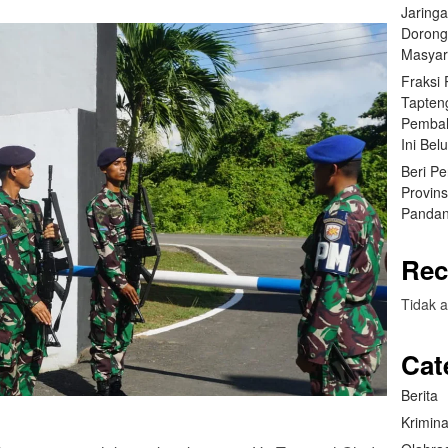
Jaring
Dorong
Masyar
Fraksi
Tapten
Pembah
Ini Bel
Beri P
Provin
Pandan
Rec
Tidak a
Cat
Berita
Krimina