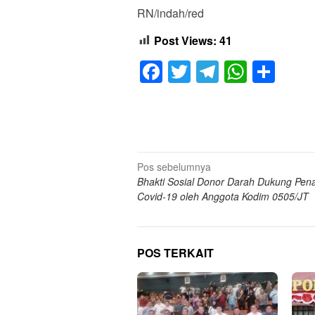
RN/indah/red
Post Views:
41
Facebook
Twitter
Telegram
Whats
Sha
Navigasi
Pos sebelumnya
Bhakti Sosial Donor Darah Dukung Pe
pos
Covid-19 oleh Anggota Kodim 0505/JT
POS TERKAIT