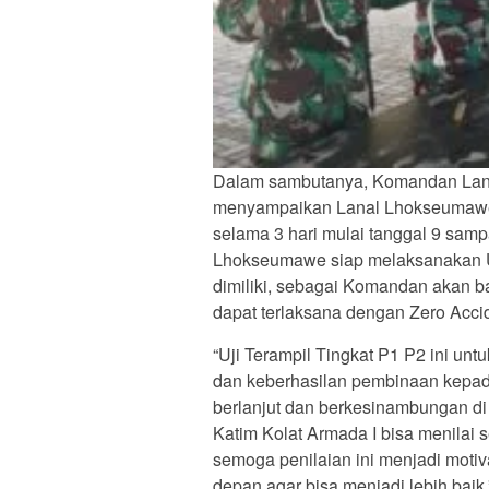
Dalam sambutanya, Komandan Lana
menyampaikan Lanal Lhokseumawe 
selama 3 hari mulai tanggal 9 samp
Lhokseumawe siap melaksanakan U
dimiliki, sebagai Komandan akan ba
dapat terlaksana dengan Zero Acci
“Uji Terampil Tingkat P1 P2 ini u
dan keberhasilan pembinaan kepada 
berlanjut dan berkesinambungan di
Katim Kolat Armada I bisa menilai
semoga penilaian ini menjadi moti
depan agar bisa menjadi lebih baik,