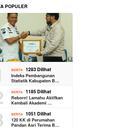
TA POPULER
1
1283 Dilihat
BERITA
Indeks Pembangunan
Statistik Kabupaten B…
2
1185 Dilihat
BERITA
Reborn! Lamahu Aktifkan
Kembali Akademi …
3
1051 Dilihat
BERITA
120 KK di Perumahan
Pandan Asri Terima B…