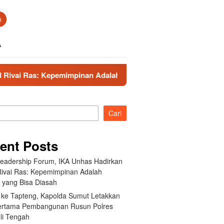
n
A
n Adalah Talenta yang Bisa Diasah
Kunker ke Tapteng,
Cari
ent Posts
Leadership Forum, IKA Unhas Hadirkan
Rivai Ras: Kepemimpinan Adalah
a yang Bisa Diasah
 ke Tapteng, Kapolda Sumut Letakkan
ertama Pembangunan Rusun Polres
li Tengah