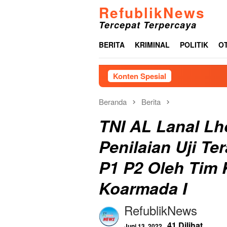
Loncat
RefublikNews
ke
Tercepat Terpercaya
konten
BERITA
KRIMINAL
POLITIK
O
Konten Spesial
Gelar Leade
Beranda
Berita
TNI AL Lanal L
Penilaian Uji Te
P1 P2 Oleh Tim
Koarmada I
RefublikNews
41 Dilihat
Juni 13, 2022