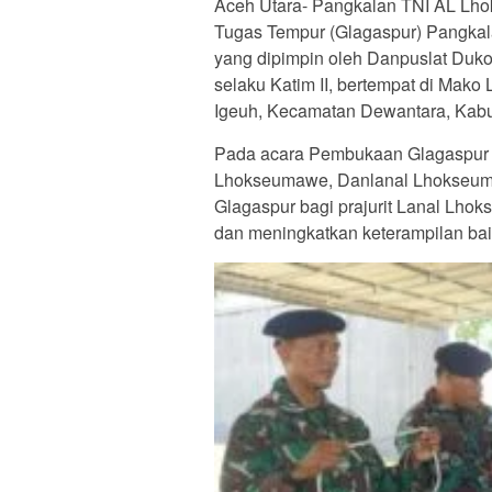
Aceh Utara- Pangkalan TNI AL Lho
Tugas Tempur (Glagaspur) Pangkala
yang dipimpin oleh Danpuslat Duko
selaku Katim II, bertempat di Ma
Igeuh, Kecamatan Dewantara, Kabu
Pada acara Pembukaan Glagaspur 
Lhokseumawe, Danlanal Lhokseum
Glagaspur bagi prajurit Lanal Lh
dan meningkatkan keterampilan ba