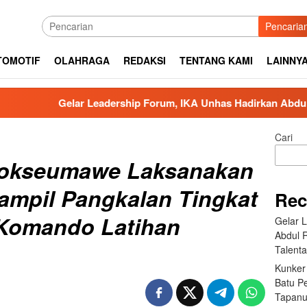
Pencaria
TOMOTIF
OLAHRAGA
REDAKSI
TENTANG KAMI
LAINNY
rship Forum, IKA Unhas Hadirkan Abdul Rivai Ras: Kepemimpina
Cari
hokseumawe Laksanakan
rampil Pangkalan Tingkat
Rec
 Komando Latihan
Gelar 
Abdul 
Talent
Kunker
Batu P
Tapanu