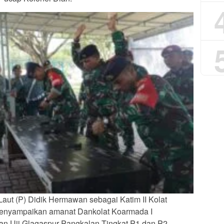
aut (P) Didik Hermawan sebagai Katim II Kolat
enyampaikan amanat Dankolat Koarmada I
n Uji Glagaspur Pangkalan Tingkat P1 dan P2