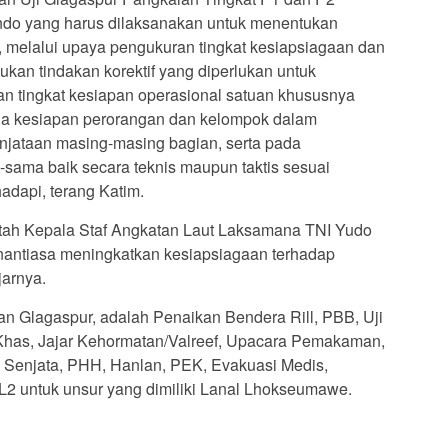
ndo yang harus dilaksanakan untuk menentukan
, melalui upaya pengukuran tingkat kesiapsiagaan dan
ukan tindakan korektif yang diperlukan untuk
n tingkat kesiapan operasional satuan khususnya
ada kesiapan perorangan dan kelompok dalam
njataan masing-masing bagian, serta pada
sama baik secara teknis maupun taktis sesuai
adapi, terang Katim.
ntah Kepala Staf Angkatan Laut Laksamana TNI Yudo
enantiasa meningkatkan kesiapsiagaan terhadap
jarnya.
an Glagaspur, adalah Penaikan Bendera Rill, PBB, Uji
Khas, Jajar Kehormatan/Valreef, Upacara Pemakaman,
Senjata, PHH, Hanlan, PEK, Evakuasi Medis,
L2 untuk unsur yang dimiliki Lanal Lhokseumawe.