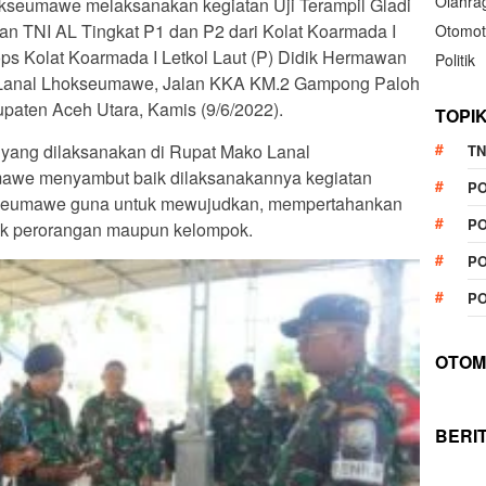
Olahra
kseumawe melaksanakan kegiatan Uji Terampil Gladi
n TNI AL Tingkat P1 dan P2 dari Kolat Koarmada I
Otomot
ps Kolat Koarmada I Letkol Laut (P) Didik Hermawan
Politik
ko Lanal Lhokseumawe, Jalan KKA KM.2 Gampong Paloh
paten Aceh Utara, Kamis (9/6/2022).
TOPI
yang dilaksanakan di Rupat Mako Lanal
TN
awe menyambut baik dilaksanakannya kegiatan
P
okseumawe guna untuk mewujudkan, mempertahankan
PO
ik perorangan maupun kelompok.
PO
PO
OTOM
BERI