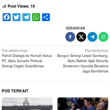
Post Views:
19
Facebook
Twitter
Telegram
WhatsApp
Share
SEBARKAN
Navigasi
Pos sebelumnya
Pos berikutnya
Patroli Dialogis ke Rumah Ketua
Bangun Sinergi Lewat Sambang,
pos
RT, Aiptu Sunarto Perkuat
Aiptu Baktiar Ajak Security
Sinergi Cegah Guantibmas
Showroom Hyundai Bersama
Jaga Kamtibmas
POS TERKAIT