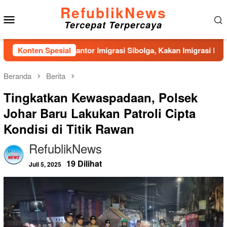
Loncat
RefublikNews
Menu
ke
Tercepat Terpercaya
konten
Mobile
angunan Kantor Imigrasi Sibolga, Kakan Imigrasi Kelas II Gerce
Konten Spesial
Beranda
Berita
Tingkatkan Kewaspadaan, Polsek
Johar Baru Lakukan Patroli Cipta
Kondisi di Titik Rawan
RefublikNews
19 Dilihat
Juli 5, 2025