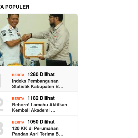
TA POPULER
1
1280 Dilihat
BERITA
Indeks Pembangunan
Statistik Kabupaten B…
2
1182 Dilihat
BERITA
Reborn! Lamahu Aktifkan
Kembali Akademi …
3
1050 Dilihat
BERITA
120 KK di Perumahan
Pandan Asri Terima B…