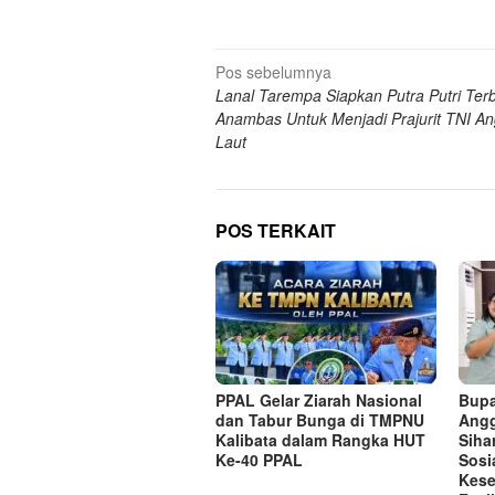
Navigasi
Pos sebelumnya
Lanal Tarempa Siapkan Putra Putri Ter
pos
Anambas Untuk Menjadi Prajurit TNI A
Laut
POS TERKAIT
PPAL Gelar Ziarah Nasional
Bupa
dan Tabur Bunga di TMPNU
Angg
Kalibata dalam Rangka HUT
Siha
Ke-40 PPAL
Sosi
Kese