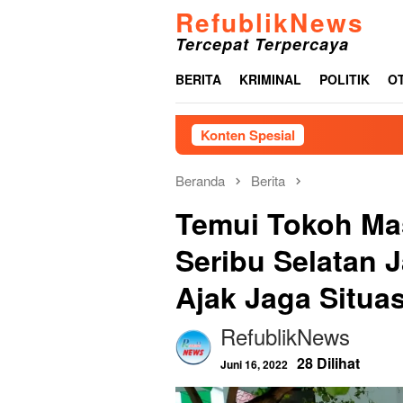
Loncat
RefublikNews
ke
Tercepat Terpercaya
konten
BERITA
KRIMINAL
POLITIK
O
Konten Spesial
PP
Beranda
Berita
Temui Tokoh Mas
Seribu Selatan J
Ajak Jaga Situa
RefublikNews
28 Dilihat
Juni 16, 2022