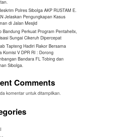
tan.
Reskrim Polres Sibolga AKP RUSTAM E.
N Jelaskan Pengungkapan Kasus
man di Jalan Mesjid
 Bandung Perkuat Program Pentahelix,
isasi Sungai Cikeruh Dipercepat
ab Tapteng Hadiri Rakor Bersama
a Komisi V DPR RI : Dorong
bangan Bandara FL Tobing dan
han Sibolga.
ent Comments
da komentar untuk ditampilkan.
egories
l