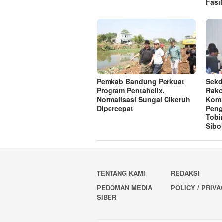
Fasi
Pemkab Bandung Perkuat
Sekd
Program Pentahelix,
Rako
Normalisasi Sungai Cikeruh
Komi
Dipercepat
Pen
Tobi
Sibo
TENTANG KAMI
REDAKSI
PEDOMAN MEDIA
POLICY / PRIV
SIBER