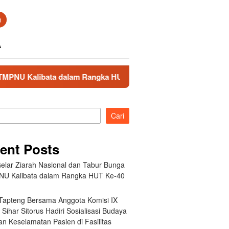
n
A
 dalam Rangka HUT Ke-40 PPAL
Bupati Tapteng Bersama A
Cari
ent Posts
elar Ziarah Nasional dan Tabur Bunga
NU Kalibata dalam Rangka HUT Ke-40
 Tapteng Bersama Anggota Komisi IX
Sihar Sitorus Hadiri Sosialisasi Budaya
n Keselamatan Pasien di Fasilitas