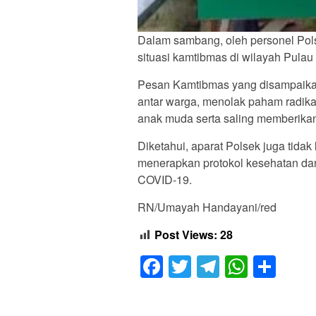
Dalam sambang, oleh personel Pol
situasi kamtibmas di wilayah Pula
Pesan Kamtibmas yang disampaikan
antar warga, menolak paham radik
anak muda serta saling memberikan 
Diketahui, aparat Polsek juga tid
menerapkan protokol kesehatan da
COVID-19.
RN/Umayah Handayani/red
Post Views:
28
Facebook
Twitter
Telegram
Whats
Sha