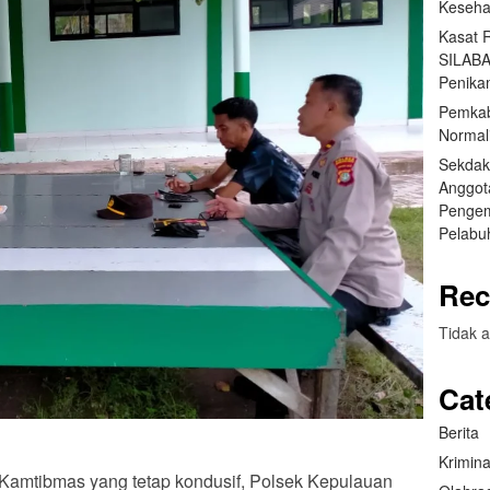
Keseha
Kasat 
SILABA
Penika
Pemkab
Normal
Sekdak
Anggot
Pengem
Pelabu
Rec
Tidak a
Cat
Berita
Krimina
Kamtibmas yang tetap kondusif, Polsek Kepulauan