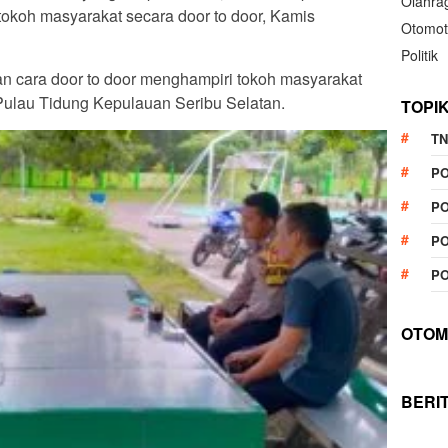
Olahra
tokoh masyarakat secara door to door, Kamis
Otomot
Politik
 cara door to door menghampiri tokoh masyarakat
Pulau Tidung Kepulauan Seribu Selatan.
TOPI
TN
P
PO
PO
PO
OTOM
BERI