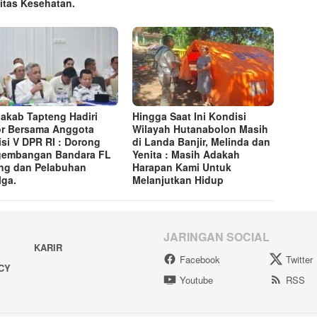
litas Kesehatan.
akab Tapteng Hadiri
Hingga Saat Ini Kondisi
r Bersama Anggota
Wilayah Hutanabolon Masih
si V DPR RI : Dorong
di Landa Banjir, Melinda dan
gembangan Bandara FL
Yenita : Masih Adakah
ng dan Pelabuhan
Harapan Kami Untuk
lga.
Melanjutkan Hidup
JARINGAN SOCIAL
KARIR
Facebook
Twitter
ACY
Youtube
RSS