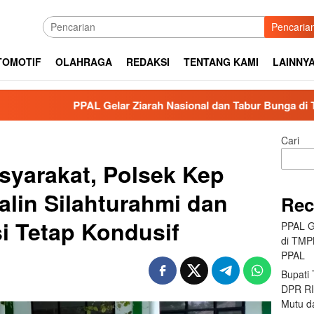
Pencaria
TOMOTIF
OLAHRAGA
REDAKSI
TENTANG KAMI
LAINNY
AL Gelar Ziarah Nasional dan Tabur Bunga di TMPNU Kalibata
Cari
yarakat, Polsek Kep
alin Silahturahmi dan
Rec
si Tetap Kondusif
PPAL G
di TMP
PPAL
Bupati
DPR RI 
Mutu da