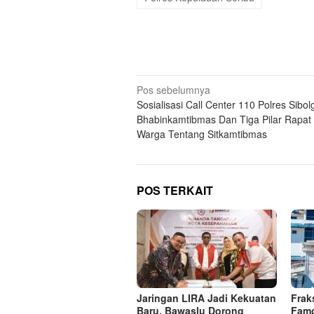
Navigasi
Pos sebelumnya
Sosialisasi Call Center 110 Polres Sibol
pos
Bhabinkamtibmas Dan Tiga Pilar Rapa
Warga Tentang Sitkamtibmas
POS TERKAIT
Jaringan LIRA Jadi Kekuatan
Frak
Baru, Bawaslu Dorong
Famo