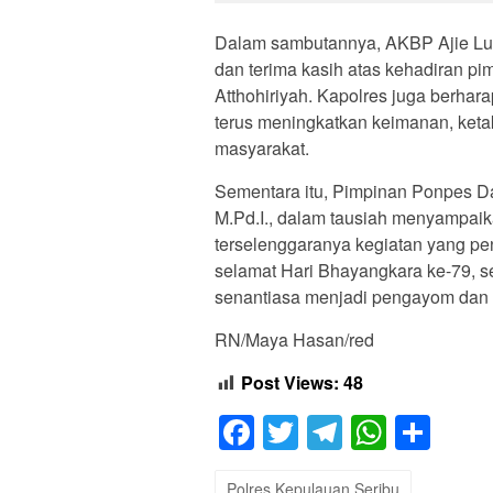
Dalam sambutannya, AKBP Ajie Luk
dan terima kasih atas kehadiran p
Atthohiriyah. Kapolres juga berha
terus meningkatkan keimanan, keta
masyarakat.
Sementara itu, Pimpinan Ponpes Da
M.Pd.I., dalam tausiah menyampaik
terselenggaranya kegiatan yang pen
selamat Hari Bhayangkara ke-79, 
senantiasa menjadi pengayom dan p
RN/Maya Hasan/red
Post Views:
48
Facebook
Twitter
Telegram
Whats
Sha
Polres Kepulauan Seribu