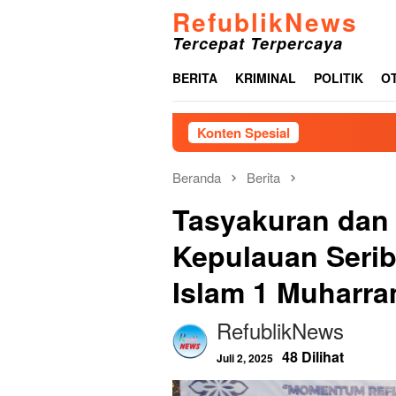
Loncat
RefublikNews
ke
Tercepat Terpercaya
konten
BERITA
KRIMINAL
POLITIK
O
Konten Spesial
J
Beranda
Berita
Tasyakuran dan
Kepulauan Seri
Islam 1 Muharra
RefublikNews
48 Dilihat
Juli 2, 2025