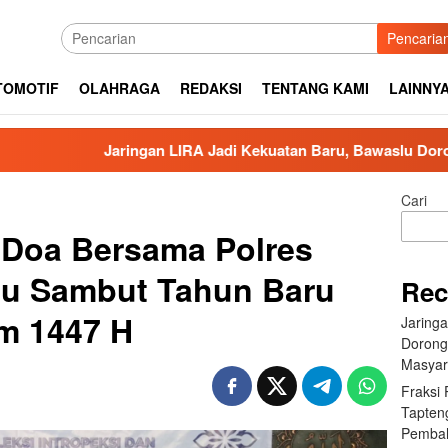
Pencaria
TOMOTIF
OLAHRAGA
REDAKSI
TENTANG KAMI
LAINNY
aringan LIRA Jadi Kekuatan Baru, Bawaslu Dorong Pengawasan
Cari
 Doa Bersama Polres
bu Sambut Tahun Baru
Rec
m 1447 H
Jaring
Dorong
Masyar
Fraksi
Tapten
Pembah