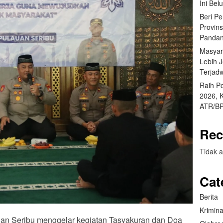
Ini Bel
Beri P
Provin
Pandan
Masyar
Lebih 
Terjad
Raih P
2026, 
ATR/BP
Rec
Tidak a
Cat
Berita
Krimina
auan Seribu menggelar kegiatan Tasyakuran dan Doa