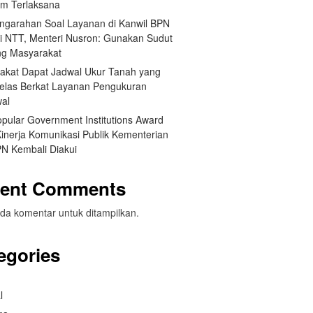
um Terlaksana
engarahan Soal Layanan di Kanwil BPN
si NTT, Menteri Nusron: Gunakan Sudut
g Masyarakat
akat Dapat Jadwal Ukur Tanah yang
Jelas Berkat Layanan Pengukuran
wal
opular Government Institutions Award
Kinerja Komunikasi Publik Kementerian
N Kembali Diakui
ent Comments
da komentar untuk ditampilkan.
egories
l