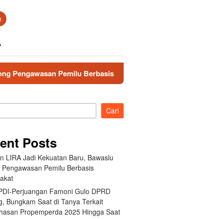
n
A
 Pemilu Berbasis Masyarakat
Fraksi PDI-Perjuangan Fa
Cari
ent Posts
an LIRA Jadi Kekuatan Baru, Bawaslu
 Pengawasan Pemilu Berbasis
akat
 PDI-Perjuangan Famoni Gulo DPRD
g, Bungkam Saat di Tanya Terkait
asan Propemperda 2025 Hingga Saat