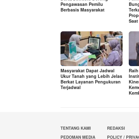
Pengawasan Pemilu
Bung
Berbasis Masyarakat
Terk
Prop
Saat
Masyarakat Dapat Jadwal
Raih
Ukur Tanah yang Lebih Jelas
Inst
Berkat Layanan Pengukuran
Kine
Terjadwal
Keme
Kemb
TENTANG KAMI
REDAKSI
PEDOMAN MEDIA
POLICY / PRIV