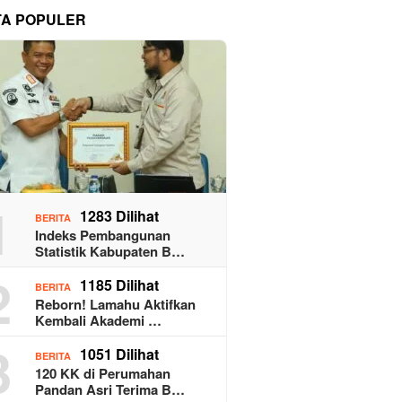
TA POPULER
1
1283 Dilihat
BERITA
Indeks Pembangunan
Statistik Kabupaten B…
2
1185 Dilihat
BERITA
Reborn! Lamahu Aktifkan
Kembali Akademi …
3
1051 Dilihat
BERITA
120 KK di Perumahan
Pandan Asri Terima B…