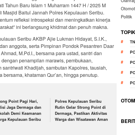
Olahra
i Tahun Baru Islam 1 Muharram 1447 H / 2025 M
Otomot
i Masjid Baitul Jannah Polres Kepulauan Seribu.
Politik
um refleksi introspeksi dan meningkatkan kinerja
rakat” ini berlangsung khidmat dan penuh makna.
TOPI
pulauan Seribu AKBP Ajie Lukman Hidayat, S.I.K.,
TN
a dan anggota, serta Pimpinan Pondok Pesantren Daar
P
 Ahmad, M.Pd.I., bersama para ustad, santri dan
lai dengan penampilan marawis, pembukaan,
PO
 santriwati Khadijah, sambutan Kapolres, tausiah,
PO
a bersama, khataman Qur’an, hingga penutup.
PO
OTOM
rong Point Pagi Hari,
Polres Kepulauan Seribu
lisi Jaga Dermaga dan
Rutin Gelar Strong Point di
kolah Demi Keamanan
Dermaga, Pastikan Aktivitas
rga Kepulauan Seribu
Warga dan Wisatawan Aman
BERI