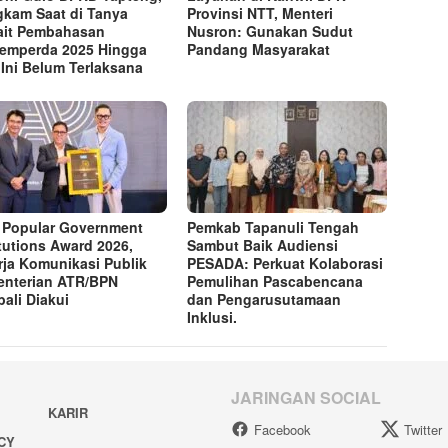
kam Saat di Tanya
Provinsi NTT, Menteri
ait Pembahasan
Nusron: Gunakan Sudut
emperda 2025 Hingga
Pandang Masyarakat
 Ini Belum Terlaksana
 Popular Government
Pemkab Tapanuli Tengah
itutions Award 2026,
Sambut Baik Audiensi
rja Komunikasi Publik
PESADA: Perkuat Kolaborasi
nterian ATR/BPN
Pemulihan Pascabencana
ali Diakui
dan Pengarusutamaan
Inklusi.
JARINGAN SOCIAL
KARIR
Facebook
Twitter
ACY