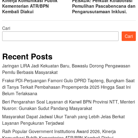
Kinerja Komunikasi Publik
PESADA: Perkuat Kolaborasi
Kementerian ATR/BPN
Pemulihan Pascabencana dan
Kembali Diakui
Pengarusutamaan Inklusi.
Cari
Cari
Recent Posts
Jaringan LIRA Jadi Kekuatan Baru, Bawaslu Dorong Pengawasan
Pemilu Berbasis Masyarakat
Fraksi PDI-Perjuangan Famoni Gulo DPRD Tapteng, Bungkam Saat
di Tanya Terkait Pembahasan Propemperda 2025 Hingga Saat Ini
Belum Terlaksana
Beri Pengarahan Soal Layanan di Kanwil BPN Provinsi NTT, Menteri
Nusron: Gunakan Sudut Pandang Masyarakat
Masyarakat Dapat Jadwal Ukur Tanah yang Lebih Jelas Berkat
Layanan Pengukuran Terjadwal
Raih Popular Government Institutions Award 2026, Kinerja
Komunikasi Publik Kementerian ATR/BPN Kembali Diakui