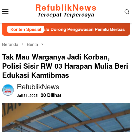
Loncat
RefublikNews
Menu
ke
Tercepat Terpercaya
konten
Mobile
aru, Bawaslu Dorong Pengawasan Pemilu Berbasis Masyarakat
Konten Spesial
Beranda
Berita
Tak Mau Warganya Jadi Korban,
Polisi Sisir RW 03 Harapan Mulia Beri
Edukasi Kamtibmas
RefublikNews
20 Dilihat
Juli 31, 2025