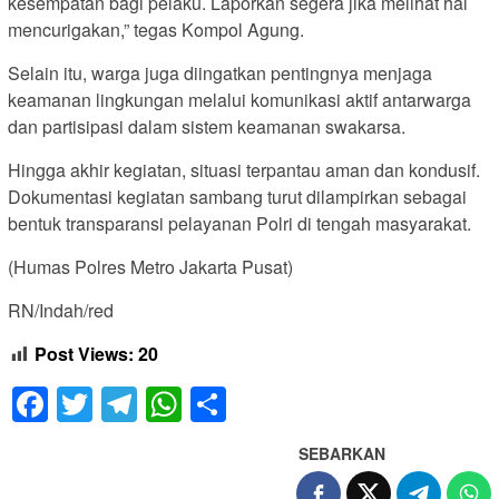
kesempatan bagi pelaku. Laporkan segera jika melihat hal
mencurigakan,” tegas Kompol Agung.
Selain itu, warga juga diingatkan pentingnya menjaga
keamanan lingkungan melalui komunikasi aktif antarwarga
dan partisipasi dalam sistem keamanan swakarsa.
Hingga akhir kegiatan, situasi terpantau aman dan kondusif.
Dokumentasi kegiatan sambang turut dilampirkan sebagai
bentuk transparansi pelayanan Polri di tengah masyarakat.
(Humas Polres Metro Jakarta Pusat)
RN/Indah/red
Post Views:
20
Facebook
Twitter
Telegram
WhatsApp
Share
SEBARKAN