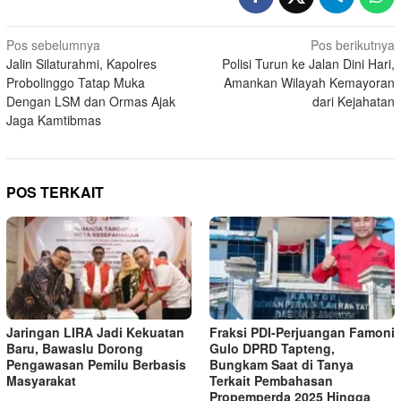
Navigasi
Pos sebelumnya
Pos berikutnya
Jalin Silaturahmi, Kapolres
Polisi Turun ke Jalan Dini Hari,
pos
Probolinggo Tatap Muka
Amankan Wilayah Kemayoran
Dengan LSM dan Ormas Ajak
dari Kejahatan
Jaga Kamtibmas
POS TERKAIT
Jaringan LIRA Jadi Kekuatan
Fraksi PDI-Perjuangan Famoni
Baru, Bawaslu Dorong
Gulo DPRD Tapteng,
Pengawasan Pemilu Berbasis
Bungkam Saat di Tanya
Masyarakat
Terkait Pembahasan
Propemperda 2025 Hingga