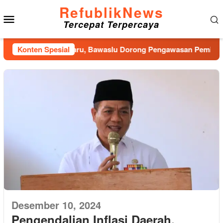
Loncat
RefublikNews
Menu
ke
Tercepat Terpercaya
konten
Mobile
Jadi Kekuatan Baru, Bawaslu Dorong Pengawasan Pemilu Berba
Konten Spesial
Desember 10, 2024
Pengendalian Inflasi Daerah,