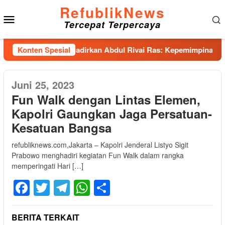
Loncat
RefublikNews
Menu
ke
Tercepat Terpercaya
konten
Mobile
rum, IKA Unhas Hadirkan Abdul Rivai Ras: Kepemimpinan Adalah
Konten Spesial
Juni 25, 2023
Fun Walk dengan Lintas Elemen,
Kapolri Gaungkan Jaga Persatuan-
Kesatuan Bangsa
refubliknews.com,Jakarta – Kapolri Jenderal Listyo Sigit
Prabowo menghadiri kegiatan Fun Walk dalam rangka
memperingati Hari […]
Facebook
Twitter
Telegram
WhatsApp
Share
BERITA TERKAIT