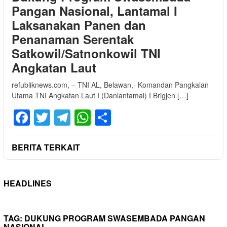
Pangan Nasional, Lantamal I
Laksanakan Panen dan
Penanaman Serentak
Satkowil/Satnonkowil TNI
Angkatan Laut
refubliknews.com, – TNI AL, Belawan,- Komandan Pangkalan
Utama TNI Angkatan Laut I (Danlantamal) I Brigjen […]
Facebook
Twitter
Telegram
WhatsApp
Share
BERITA TERKAIT
HEADLINES
TAG:
DUKUNG PROGRAM SWASEMBADA PANGAN
NASIONAL