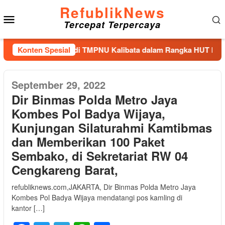
Loncat
RefublikNews
Menu
ke
Tercepat Terpercaya
konten
Mobile
 dan Tabur Bunga di TMPNU Kalibata dalam Rangka HUT Ke-40 
Konten Spesial
September 29, 2022
Dir Binmas Polda Metro Jaya
Kombes Pol Badya Wijaya,
Kunjungan Silaturahmi Kamtibmas
dan Memberikan 100 Paket
Sembako, di Sekretariat RW 04
Cengkareng Barat,
refubliknews.com,JAKARTA, Dir Binmas Polda Metro Jaya
Kombes Pol Badya Wijaya mendatangi pos kamling di
kantor […]