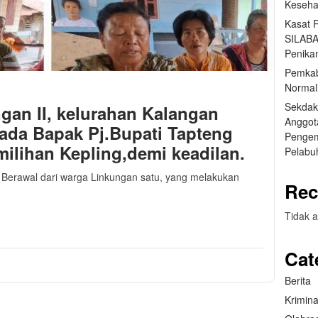
Keseha
Kasat 
SILABA
Penika
Pemkab
Normal
Sekdak
an II, kelurahan Kalangan
Anggot
da Bapak Pj.Bupati Tapteng
Pengem
ilihan Kepling,demi keadilan.
Pelabu
 Berawal dari warga Linkungan satu, yang melakukan
Rec
m
sApp
are
Tidak a
Cat
Berita
Krimina