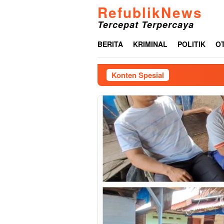
Loncat
RefublikNews
ke
Tercepat Terpercaya
konten
BERITA
KRIMINAL
POLITIK
O
Konten Spesial