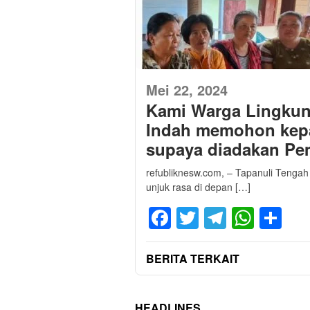
Mei 22, 2024
Kami Warga Lingkung
Indah memohon kepa
supaya diadakan Pem
refubliknesw.com, – Tapanuli Tengah
unjuk rasa di depan […]
Facebook
Twitter
Telegra
What
Sh
BERITA TERKAIT
HEADLINES