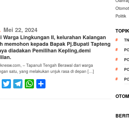
Olahra
Otomot
Politik
RefublikNews
Mei 22, 2024
TOPI
A
 Warga Lingkungan II, kelurahan Kalangan
TN
ah memohon kepada Bapak Pj.Bupati Tapteng
ya diadakan Pemilihan Kepling,demi
P
ilan.
PO
liknesw.com, – Tapanuli Tengah Berawal dari warga
PO
ngan satu, yang melakukan unjuk rasa di depan […]
PO
Facebook
Twitter
Telegram
WhatsApp
Share
OTOM
BERI