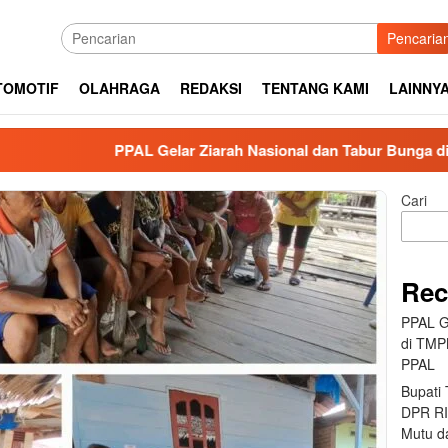
Pencaria
TOMOTIF
OLAHRAGA
REDAKSI
TENTANG KAMI
LAINNY
PPAL Gelar Ziarah Nasional dan Tabur Bunga di TMPNU Kali
Cari
Rec
PPAL G
di TMP
PPAL
Bupati
DPR RI 
Mutu da