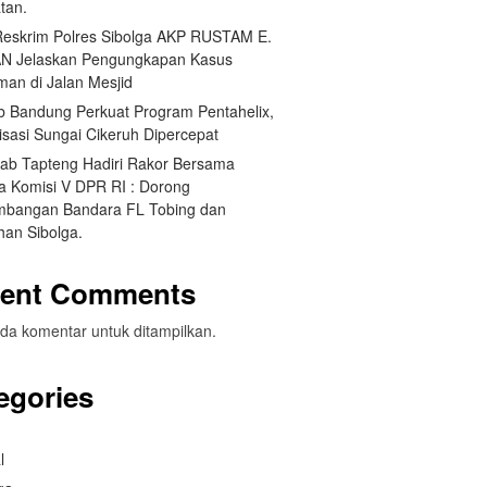
tan.
Reskrim Polres Sibolga AKP RUSTAM E.
N Jelaskan Pengungkapan Kasus
man di Jalan Mesjid
 Bandung Perkuat Program Pentahelix,
isasi Sungai Cikeruh Dipercepat
ab Tapteng Hadiri Rakor Bersama
a Komisi V DPR RI : Dorong
bangan Bandara FL Tobing dan
han Sibolga.
ent Comments
da komentar untuk ditampilkan.
egories
l