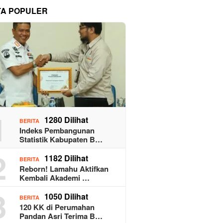
TA POPULER
1
1280 Dilihat
BERITA
Indeks Pembangunan
Statistik Kabupaten B…
2
1182 Dilihat
BERITA
Reborn! Lamahu Aktifkan
Kembali Akademi …
3
1050 Dilihat
BERITA
120 KK di Perumahan
Pandan Asri Terima B…