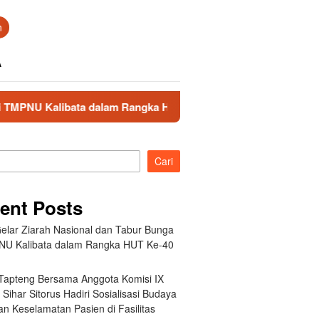
n
A
bata dalam Rangka HUT Ke-40 PPAL
Bupati Tapteng Bers
Cari
ent Posts
elar Ziarah Nasional dan Tabur Bunga
NU Kalibata dalam Rangka HUT Ke-40
 Tapteng Bersama Anggota Komisi IX
Sihar Sitorus Hadiri Sosialisasi Budaya
n Keselamatan Pasien di Fasilitas