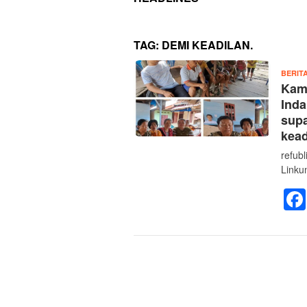
TAG:
DEMI KEADILAN.
BERIT
Kami
Ind
supa
kead
refub
Linku