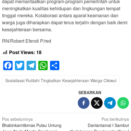
dapat memanfaatkan program-program pemerintah untuk
meningkatkan kualitas kehidupan dan lingkungan tempat
tinggal mereka. Kolaborasi antara aparat keamanan dan
warga juga diharapkan dapat terus terjalin dengan baik demi
kesejahteraan bersama.
RN/Robert Efendi P/red
Post Views:
18
Facebook
Twitter
Telegram
WhatsApp
Share
Sosialisasi Rutilahi Tingkatkan Kesejahteraan Warga Cikiwul
SEBARKAN
Navigasi
Pos sebelumnya
Pos berikutnya
Bhabinkamtibmas Pulau Untung
Danlantamal I Sambut
pos