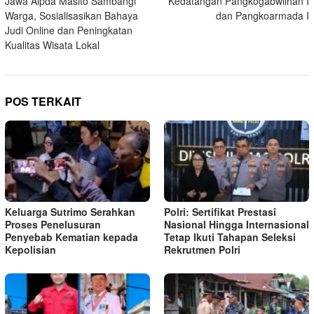
Jawa Aipda Masito Sambangi
Kedatangan Pangkogabwilhan I
Warga, Sosialisasikan Bahaya
dan Pangkoarmada I
Judi Online dan Peningkatan
Kualitas Wisata Lokal
POS TERKAIT
Keluarga Sutrimo Serahkan
Polri: Sertifikat Prestasi
Proses Penelusuran
Nasional Hingga Internasional
Penyebab Kematian kepada
Tetap Ikuti Tahapan Seleksi
Kepolisian
Rekrutmen Polri