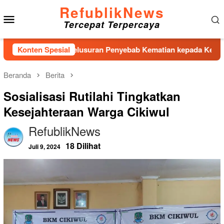
Loncat
RefublikNews
Menu
ke
Tercepat Terpercaya
konten
Mobile
roses Penelusuran Penyebab Kematian kepada Kepolisian
Konten Spesial
Beranda
Berita
Sosialisasi Rutilahi Tingkatkan
Kesejahteraan Warga Cikiwul
RefublikNews
18 Dilihat
Juli 9, 2024