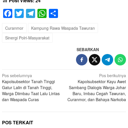
Post Views:
24
Facebook
Twitter
Telegram
WhatsApp
Share
Curanmor
Kampung Rawa Waspada Tawuran
Sinergi Polri-Masyarakat
SEBARKAN
Navigasi
Pos sebelumnya
Pos berikutnya
Kapolsubsektor Tanah Tinggi
Kapolsubsektor Kayu Awet
pos
Gatur Lalin di Tanah Tinggi,
Sambang Dialogis Warga Johar
Warga Diimbau Taat Lalu Lintas
Baru, Imbau Cegah Tawuran,
dan Waspada Curas
Curanmor, dan Bahaya Narkoba
POS TERKAIT