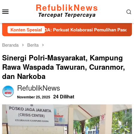
Loncat
RefublikNews
Menu
ke
Tercepat Terpercaya
konten
Mobile
nsi PESADA: Perkuat Kolaborasi Pemulihan Pascabencana dan 
Konten Spesial
Beranda
Berita
Sinergi Polri-Masyarakat, Kampung
Rawa Waspada Tawuran, Curanmor,
dan Narkoba
RefublikNews
24 Dilihat
November 25, 2025