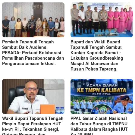
Pemkab Tapanuli Tengah
Bupati dan Wakil Bupati
Sambut Baik Audiensi
Tapanuli Tengah Sambut
PESADA: Perkuat Kolaborasi
Kunker Kapolda Sumut :
Pemulihan Pascabencana dan
Lakukan Groundbreaking
Pengarusutamaan Inklusi.
Masjid Al Munawar dan
Rusun Polres Tapteng.
Wakil Bupati Tapanuli Tengah
PPAL Gelar Ziarah Nasional
Pimpin Rapat Persiapan HUT
dan Tabur Bunga di TMPNU
ke-81 RI : Tekankan Sinergi,
Kalibata dalam Rangka HUT
Gotong Royong, dan
Ke-40 PPAL