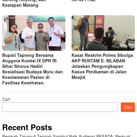
Kesiapan Matang
Bupati Tapteng Bersama
Kasat Reskrim Polres Sibolga
Anggota Komisi IX DPR RI
AKP RUSTAM E. SILABAN
Sihar Sitorus Hadiri
Jelaskan Pengungkapan
Sosialisasi Budaya Mutu dan
Kasus Penikaman di Jalan
Keselamatan Pasien di
Mesjid
Fasilitas Kesehatan.
Cari
Cari
Recent Posts
Pemkab Tapanuli Tengah Sambut Baik Audiensi PESADA: Perkuat