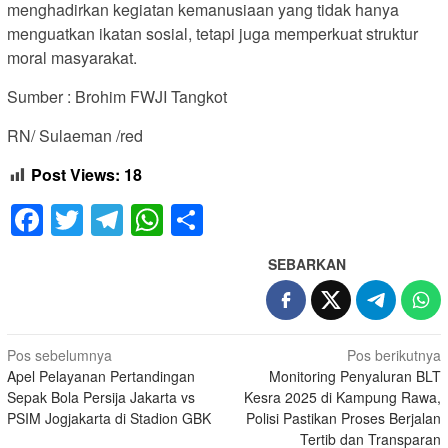
menghadirkan kegiatan kemanusiaan yang tidak hanya
menguatkan ikatan sosial, tetapi juga memperkuat struktur
moral masyarakat.
Sumber : Brohim FWJI Tangkot
RN/ Sulaeman /red
Post Views:
18
Facebook
Twitter
Telegram
WhatsApp
Share
SEBARKAN
Navigasi
Pos sebelumnya
Pos berikutnya
Apel Pelayanan Pertandingan
Monitoring Penyaluran BLT
pos
Sepak Bola Persija Jakarta vs
Kesra 2025 di Kampung Rawa,
PSIM Jogjakarta di Stadion GBK
Polisi Pastikan Proses Berjalan
Tertib dan Transparan