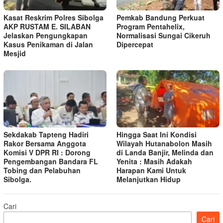
Kasat Reskrim Polres Sibolga
Pemkab Bandung Perkuat
AKP RUSTAM E. SILABAN
Program Pentahelix,
Jelaskan Pengungkapan
Normalisasi Sungai Cikeruh
Kasus Penikaman di Jalan
Dipercepat
Mesjid
Sekdakab Tapteng Hadiri
Hingga Saat Ini Kondisi
Rakor Bersama Anggota
Wilayah Hutanabolon Masih
Komisi V DPR RI : Dorong
di Landa Banjir, Melinda dan
Pengembangan Bandara FL
Yenita : Masih Adakah
Tobing dan Pelabuhan
Harapan Kami Untuk
Sibolga.
Melanjutkan Hidup
Cari
Cari