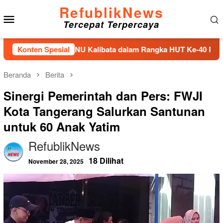
Loncat
RefublikNews
Menu
ke
Tercepat Terpercaya
konten
Mobile
 di TMPNU Kalibata dalam Rangka HUT Ke-40 PPAL
Konten Spesial
Bupa
Beranda
Berita
Sinergi Pemerintah dan Pers: FWJI
Kota Tangerang Salurkan Santunan
untuk 60 Anak Yatim
RefublikNews
18 Dilihat
November 28, 2025