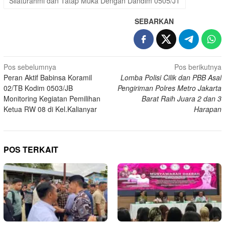
Silaturahmi dan Tatap Muka Dengan Dandim 0505/JT
SEBARKAN
Navigasi
Pos sebelumnya
Pos berikutnya
Peran Aktif Babinsa Koramil
Lomba Polisi Cilik dan PBB Asal
pos
02/TB Kodim 0503/JB
Pengiriman Polres Metro Jakarta
Monitoring Kegiatan Pemilihan
Barat Raih Juara 2 dan 3
Ketua RW 08 di Kel.Kalianyar
Harapan
POS TERKAIT