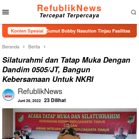
Loncat
RefublikNews
Menu
ke
Tercepat Terpercaya
konten
Mobile
ubernur Sumut Bobby Nasution Tinjau Fasilitas Kesehatan dan
Konten Spesial
Beranda
Berita
Silaturahmi dan Tatap Muka Dengan
Dandim 0505/JT, Bangun
Kebersamaan Untuk NKRI
RefublikNews
23 Dilihat
Juni 26, 2022