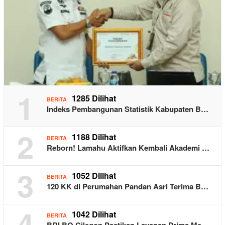
1
1285 Dilihat
BERITA
Indeks Pembangunan Statistik Kabupaten B…
2
1188 Dilihat
BERITA
Reborn! Lamahu Aktifkan Kembali Akademi …
3
1052 Dilihat
BERITA
120 KK di Perumahan Pandan Asri Terima B…
4
1042 Dilihat
BERITA
BRI BO Cilegon Pastikan Layanan Prima Me…