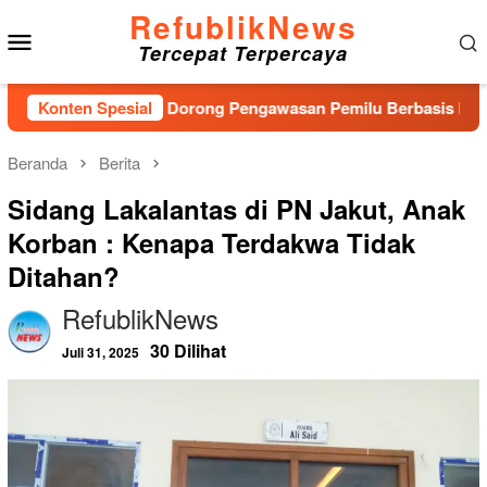
Loncat
RefublikNews
Menu
ke
Tercepat Terpercaya
konten
Mobile
, Bawaslu Dorong Pengawasan Pemilu Berbasis Masyarakat
Konten Spesial
Beranda
Berita
Sidang Lakalantas di PN Jakut, Anak
Korban : Kenapa Terdakwa Tidak
Ditahan?
RefublikNews
30 Dilihat
Juli 31, 2025