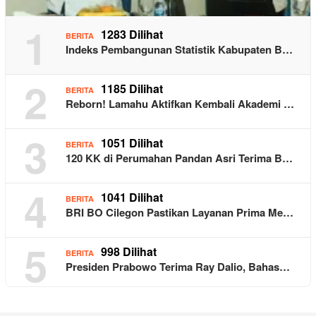
1
1283 Dilihat
BERITA
Indeks Pembangunan Statistik Kabupaten B…
2
1185 Dilihat
BERITA
Reborn! Lamahu Aktifkan Kembali Akademi …
3
1051 Dilihat
BERITA
120 KK di Perumahan Pandan Asri Terima B…
4
1041 Dilihat
BERITA
BRI BO Cilegon Pastikan Layanan Prima Me…
5
998 Dilihat
BERITA
Presiden Prabowo Terima Ray Dalio, Bahas…