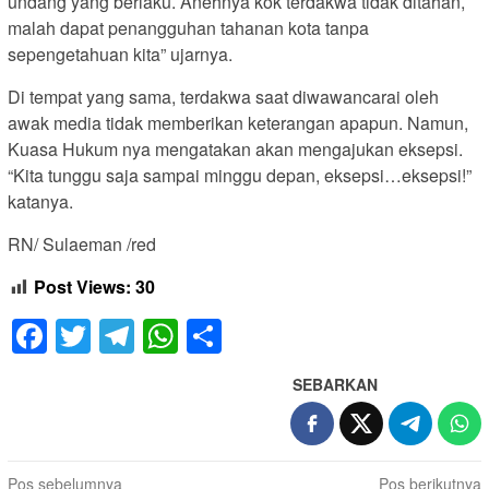
undang yang berlaku. Anehnya kok terdakwa tidak ditahan,
malah dapat penangguhan tahanan kota tanpa
sepengetahuan kita” ujarnya.
Di tempat yang sama, terdakwa saat diwawancarai oleh
awak media tidak memberikan keterangan apapun. Namun,
Kuasa Hukum nya mengatakan akan mengajukan eksepsi.
“Kita tunggu saja sampai minggu depan, eksepsi…eksepsi!”
katanya.
RN/ Sulaeman /red
Post Views:
30
Facebook
Twitter
Telegram
WhatsApp
Share
SEBARKAN
Navigasi
Pos sebelumnya
Pos berikutnya