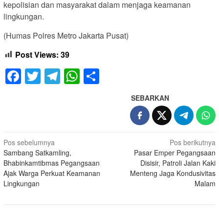
kepolisian dan masyarakat dalam menjaga keamanan
lingkungan.
(Humas Polres Metro Jakarta Pusat)
Post Views:
39
Facebook
Twitter
Telegram
WhatsApp
Share
SEBARKAN
Navigasi
Pos sebelumnya
Pos berikutnya
Sambang Satkamling,
Pasar Emper Pegangsaan
pos
Bhabinkamtibmas Pegangsaan
Disisir, Patroli Jalan Kaki
Ajak Warga Perkuat Keamanan
Menteng Jaga Kondusivitas
Lingkungan
Malam