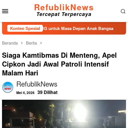
Loncat
RefublikNews
Menu
ke
Tercepat Terpercaya
konten
Mobile
kan Lagu MBG untuk Masa Depan Anak Bangsa
Konten Spesial
Akibat L
Beranda
Berita
Siaga Kamtibmas Di Menteng, Apel
Cipkon Jadi Awal Patroli Intensif
Malam Hari
RefublikNews
39 Dilihat
Mei 4, 2026