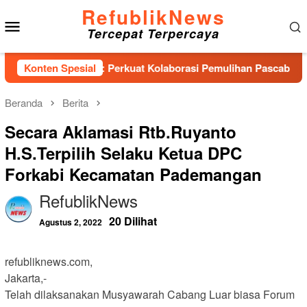
Loncat
RefublikNews
Menu
ke
Tercepat Terpercaya
konten
Mobile
si PESADA: Perkuat Kolaborasi Pemulihan Pascabencana dan P
Konten Spesial
Beranda
Berita
Secara Aklamasi Rtb.Ruyanto
H.S.Terpilih Selaku Ketua DPC
Forkabi Kecamatan Pademangan
RefublikNews
20 Dilihat
Agustus 2, 2022
refubliknews.com,
Jakarta,-
Telah dilaksanakan Musyawarah Cabang Luar biasa Forum