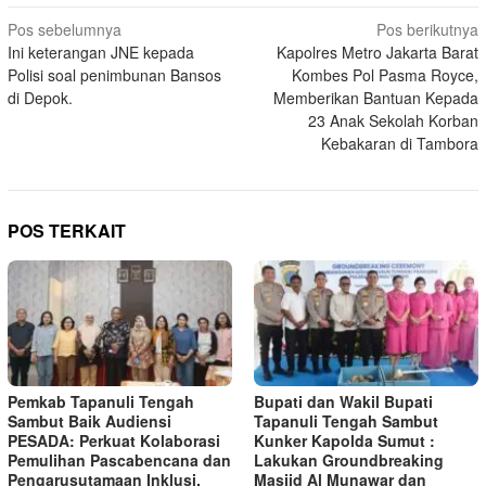
Navigasi
Pos sebelumnya
Pos berikutnya
Ini keterangan JNE kepada
Kapolres Metro Jakarta Barat
pos
Polisi soal penimbunan Bansos
Kombes Pol Pasma Royce,
di Depok.
Memberikan Bantuan Kepada
23 Anak Sekolah Korban
Kebakaran di Tambora
POS TERKAIT
Pemkab Tapanuli Tengah
Bupati dan Wakil Bupati
Sambut Baik Audiensi
Tapanuli Tengah Sambut
PESADA: Perkuat Kolaborasi
Kunker Kapolda Sumut :
Pemulihan Pascabencana dan
Lakukan Groundbreaking
Pengarusutamaan Inklusi.
Masjid Al Munawar dan