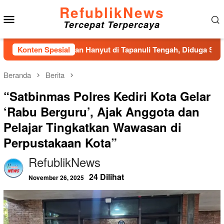
Loncat
RefublikNews
Menu
ke
Tercepat Terpercaya
konten
Mobile
d Pria Ditemukan Hanyut di Tapanuli Tengah, Diduga Sempat Me
Konten Spesial
Beranda
Berita
“Satbinmas Polres Kediri Kota Gelar
‘Rabu Berguru’, Ajak Anggota dan
Pelajar Tingkatkan Wawasan di
Perpustakaan Kota”
RefublikNews
24 Dilihat
November 26, 2025