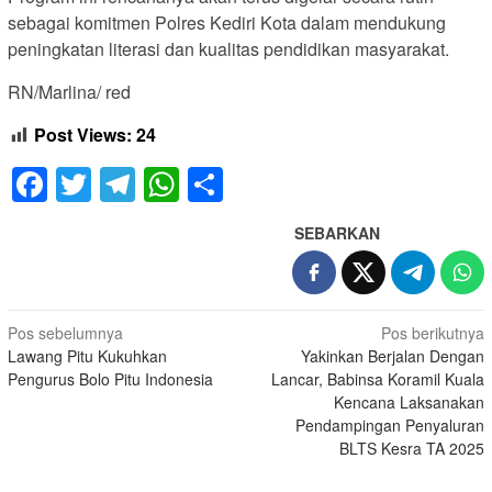
sebagai komitmen Polres Kediri Kota dalam mendukung
peningkatan literasi dan kualitas pendidikan masyarakat.
RN/Marlina/ red
Post Views:
24
Facebook
Twitter
Telegram
WhatsApp
Share
SEBARKAN
Navigasi
Pos sebelumnya
Pos berikutnya
Lawang Pitu Kukuhkan
Yakinkan Berjalan Dengan
pos
Pengurus Bolo Pitu Indonesia
Lancar, Babinsa Koramil Kuala
Kencana Laksanakan
Pendampingan Penyaluran
BLTS Kesra TA 2025