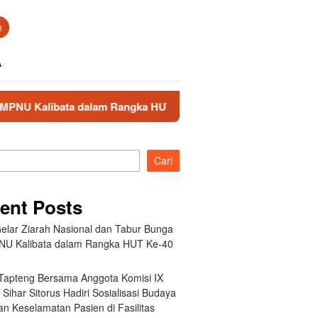
n
A
dalam Rangka HUT Ke-40 PPAL
Bupati Tapteng Bersama A
Cari
ent Posts
elar Ziarah Nasional dan Tabur Bunga
NU Kalibata dalam Rangka HUT Ke-40
 Tapteng Bersama Anggota Komisi IX
Sihar Sitorus Hadiri Sosialisasi Budaya
n Keselamatan Pasien di Fasilitas