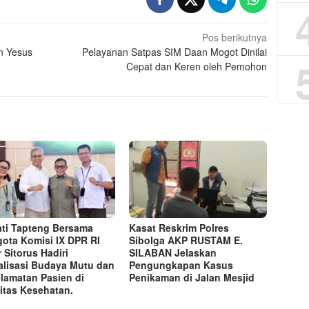
Pos berikutnya
n Yesus
Pelayanan Satpas SIM Daan Mogot Dinilai
Cepat dan Keren oleh Pemohon
ti Tapteng Bersama
Kasat Reskrim Polres
ota Komisi IX DPR RI
Sibolga AKP RUSTAM E.
r Sitorus Hadiri
SILABAN Jelaskan
alisasi Budaya Mutu dan
Pengungkapan Kasus
lamatan Pasien di
Penikaman di Jalan Mesjid
litas Kesehatan.