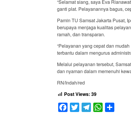
“Selamat siang, saya Eva Rianawat
ganti plat. Pelayanannya bagus, cep
Pamin TU Samsat Jakarta Pusat, I
berupaya menjaga kualitas pelayan
ramah, dan transparan.
“Pelayanan yang cepat dan mudah 
terbantu dalam mengurus administra
Melalui pelayanan tersebut, Samsa
dan nyaman dalam memenuhi kewaji
RN/Indah/red
Post Views:
39
Facebook
Twitter
Telegram
Whats
Sha