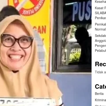
Keseha
Kasat 
SILABA
Penika
Pemkab
Normal
Sekdak
Anggot
Pengem
Pelabu
Rec
Tidak a
Cat
Berita
Krimina