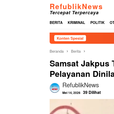
Loncat
RefublikNews
ke
Tercepat Terpercaya
konten
BERITA
KRIMINAL
POLITIK
O
Konten Spesial
PPA
Beranda
Berita
Samsat Jakpus T
Pelayanan Dinil
RefublikNews
39 Dilihat
Mei 14, 2026