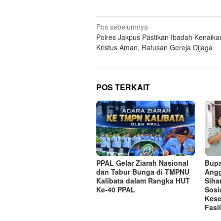
Navigasi
Pos sebelumnya
Polres Jakpus Pastikan Ibadah Kenaika
pos
Kristus Aman, Ratusan Gereja Dijaga
POS TERKAIT
PPAL Gelar Ziarah Nasional
Bupa
dan Tabur Bunga di TMPNU
Angg
Kalibata dalam Rangka HUT
Siha
Ke-40 PPAL
Sosi
Kese
Fasi