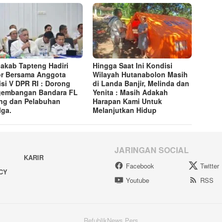
akab Tapteng Hadiri
Hingga Saat Ini Kondisi
r Bersama Anggota
Wilayah Hutanabolon Masih
si V DPR RI : Dorong
di Landa Banjir, Melinda dan
gembangan Bandara FL
Yenita : Masih Adakah
ng dan Pelabuhan
Harapan Kami Untuk
lga.
Melanjutkan Hidup
JARINGAN SOCIAL
KARIR
Facebook
Twitter
ACY
Youtube
RSS
RefublikNews Pers