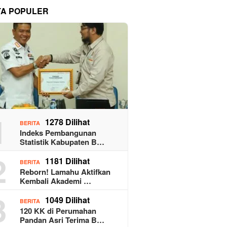
TA POPULER
1
1278 Dilihat
BERITA
Indeks Pembangunan
Statistik Kabupaten B…
2
1181 Dilihat
BERITA
Reborn! Lamahu Aktifkan
Kembali Akademi …
3
1049 Dilihat
BERITA
120 KK di Perumahan
Pandan Asri Terima B…