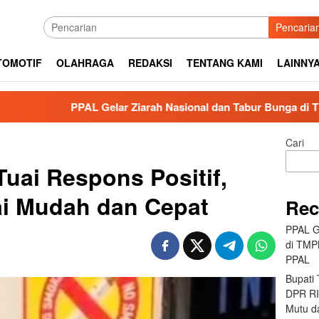
Pencaria
TOMOTIF
OLAHRAGA
REDAKSI
TENTANG KAMI
LAINNY
L Gelar Ziarah Nasional dan Tabur Bunga di TMPNU Kalibata 
Cari
uai Respons Positif,
ai Mudah dan Cepat
Rec
PPAL G
di TMP
PPAL
Bupati
DPR RI 
Mutu da