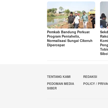
Pemkab Bandung Perkuat
Sekd
Program Pentahelix,
Rako
Normalisasi Sungai Cikeruh
Komi
Dipercepat
Pen
Tobi
Sibo
TENTANG KAMI
REDAKSI
PEDOMAN MEDIA
POLICY / PRIV
SIBER