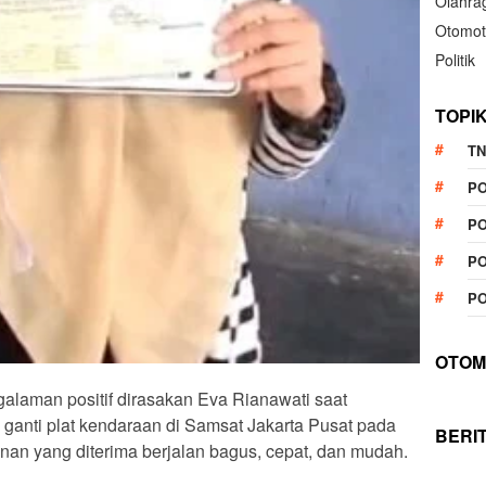
Olahra
Otomot
Politik
TOPI
TN
P
PO
PO
PO
OTOM
galaman positif dirasakan Eva Rianawati saat
anti plat kendaraan di Samsat Jakarta Pusat pada
BERI
anan yang diterima berjalan bagus, cepat, dan mudah.