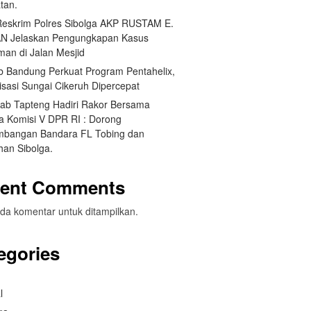
tan.
Reskrim Polres Sibolga AKP RUSTAM E.
N Jelaskan Pengungkapan Kasus
man di Jalan Mesjid
 Bandung Perkuat Program Pentahelix,
isasi Sungai Cikeruh Dipercepat
ab Tapteng Hadiri Rakor Bersama
a Komisi V DPR RI : Dorong
bangan Bandara FL Tobing dan
han Sibolga.
ent Comments
da komentar untuk ditampilkan.
egories
l