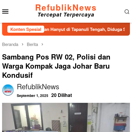
Loncat
RefublikNews
Menu
ke
Tercepat Terpercaya
konten
Mobile
 Pria Ditemukan Hanyut di Tapanuli Tengah, Diduga Sempat Me
Konten Spesial
Beranda
Berita
Sambang Pos RW 02, Polisi dan
Warga Kompak Jaga Johar Baru
Kondusif
RefublikNews
20 Dilihat
September 1, 2025