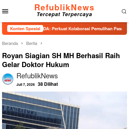
Loncat
RefublikNews
Menu
ke
Tercepat Terpercaya
konten
Mobile
si PESADA: Perkuat Kolaborasi Pemulihan Pascabencana dan P
Konten Spesial
Beranda
Berita
Royan Siagian SH MH Berhasil Raih
Gelar Doktor Hukum
RefublikNews
38 Dilihat
Juli 7, 2026