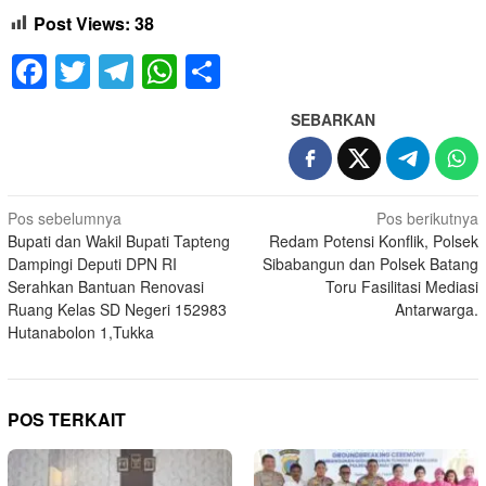
Post Views:
38
Facebook
Twitter
Telegram
WhatsApp
Share
SEBARKAN
Navigasi
Pos sebelumnya
Pos berikutnya
Bupati dan Wakil Bupati Tapteng
Redam Potensi Konflik, Polsek
pos
Dampingi Deputi DPN RI
Sibabangun dan Polsek Batang
Serahkan Bantuan Renovasi
Toru Fasilitasi Mediasi
Ruang Kelas SD Negeri 152983
Antarwarga.
Hutanabolon 1,Tukka
POS TERKAIT