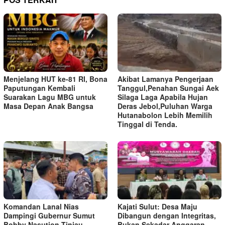
Menjelang HUT ke-81 RI, Bona
Akibat Lamanya Pengerjaan
Paputungan Kembali
Tanggul,Penahan Sungai Aek
Suarakan Lagu MBG untuk
Silaga Laga Apabila Hujan
Masa Depan Anak Bangsa
Deras Jebol,Puluhan Warga
Hutanabolon Lebih Memilih
Tinggal di Tenda.
Komandan Lanal Nias
Kajati Sulut: Desa Maju
Dampingi Gubernur Sumut
Dibangun dengan Integritas,
Bobby Nasution Tinjau
Bukan Sekadar Anggaran