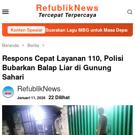
Loncat
RefublikNews
Menu
ke
Tercepat Terpercaya
konten
Mobile
an Kembali Suarakan Lagu MBG untuk Masa Depan Anak Bangsa
Konten Spesial
Beranda
Berita
Respons Cepat Layanan 110, Polisi
Bubarkan Balap Liar di Gunung
Sahari
RefublikNews
22 Dilihat
Januari 11, 2026