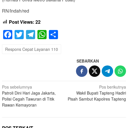
RN/Indah/red
Post Views:
22
Facebook
Twitter
Telegram
WhatsApp
Share
Respons Cepat Layanan 110
SEBARKAN
Navigasi
Pos sebelumnya
Pos berikutnya
Patroli Dini Hari Jaga Jakarta,
Wakil Bupati Tapteng Hadiri
pos
Polisi Cegah Tawuran di Titik
Pisah Sambut Kapolres Tapteng
Rawan Kemayoran
POS TERKAIT