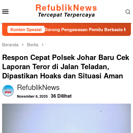
Loncat
RefublikNews
Menu
ke
Tercepat Terpercaya
konten
Mobile
u, Bawaslu Dorong Pengawasan Pemilu Berbasis Masyarakat
Konten Spesial
Beranda
Berita
Respon Cepat Polsek Johar Baru Cek
Laporan Teror di Jalan Teladan,
Dipastikan Hoaks dan Situasi Aman
RefublikNews
36 Dilihat
November 6, 2025