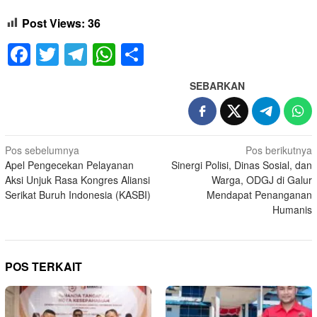
Post Views:
36
Facebook
Twitter
Telegram
WhatsApp
Share
SEBARKAN
Navigasi
Pos sebelumnya
Pos berikutnya
Apel Pengecekan Pelayanan
Sinergi Polisi, Dinas Sosial, dan
pos
Aksi Unjuk Rasa Kongres Aliansi
Warga, ODGJ di Galur
Serikat Buruh Indonesia (KASBI)
Mendapat Penanganan
Humanis
POS TERKAIT