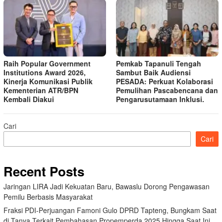
Raih Popular Government
Pemkab Tapanuli Tengah
Institutions Award 2026,
Sambut Baik Audiensi
Kinerja Komunikasi Publik
PESADA: Perkuat Kolaborasi
Kementerian ATR/BPN
Pemulihan Pascabencana dan
Kembali Diakui
Pengarusutamaan Inklusi.
Cari
Cari
Recent Posts
Jaringan LIRA Jadi Kekuatan Baru, Bawaslu Dorong Pengawasan
Pemilu Berbasis Masyarakat
Fraksi PDI-Perjuangan Famoni Gulo DPRD Tapteng, Bungkam Saat
di Tanya Terkait Pembahasan Propemperda 2025 Hingga Saat Ini