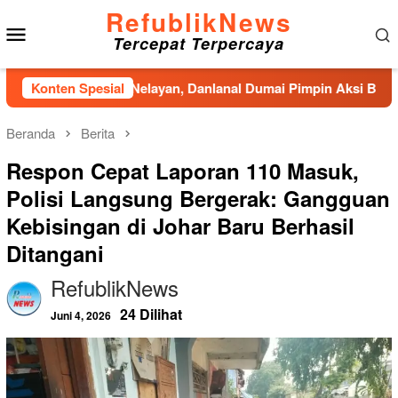
Loncat
RefublikNews
Menu
ke
Tercepat Terpercaya
konten
Mobile
Kampung Nelayan, Danlanal Dumai Pimpin Aksi Bakti Sosial dan
Konten Spesial
Beranda
Berita
Respon Cepat Laporan 110 Masuk,
Polisi Langsung Bergerak: Gangguan
Kebisingan di Johar Baru Berhasil
Ditangani
RefublikNews
24 Dilihat
Juni 4, 2026