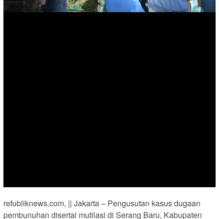
refubliknews.com, || Jakarta – Pengusutan kasus dugaan
pembunuhan disertai mutilasi di Serang Baru, Kabupaten