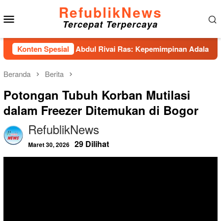
Loncat
RefublikNews
Menu
ke
Tercepat Terpercaya
konten
Mobile
s Hadirkan Abdul Rivai Ras: Kepemimpinan Adalah Talenta yan
Konten Spesial
Beranda
Berita
Potongan Tubuh Korban Mutilasi
dalam Freezer Ditemukan di Bogor
RefublikNews
29 Dilihat
Maret 30, 2026