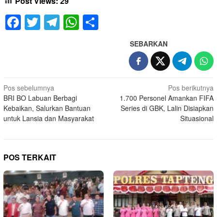
Post Views:
29
Facebook
Twitter
Telegram
WhatsApp
Share
SEBARKAN
Navigasi
Pos sebelumnya
Pos berikutnya
BRI BO Labuan Berbagi
1.700 Personel Amankan FIFA
pos
Kebaikan, Salurkan Bantuan
Series di GBK, Lalin Disiapkan
untuk Lansia dan Masyarakat
Situasional
POS TERKAIT