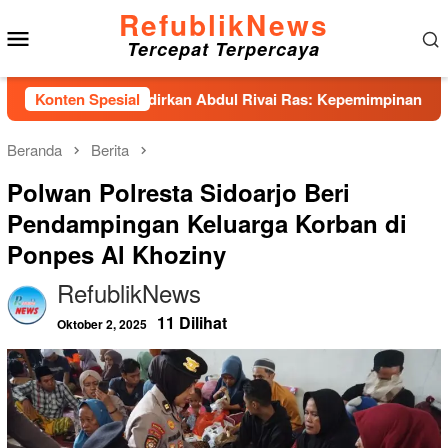
Loncat
RefublikNews
Menu
ke
Tercepat Terpercaya
konten
Mobile
KA Unhas Hadirkan Abdul Rivai Ras: Kepemimpinan Adalah Talen
Konten Spesial
Beranda
Berita
Polwan Polresta Sidoarjo Beri
Pendampingan Keluarga Korban di
Ponpes Al Khoziny
RefublikNews
11 Dilihat
Oktober 2, 2025