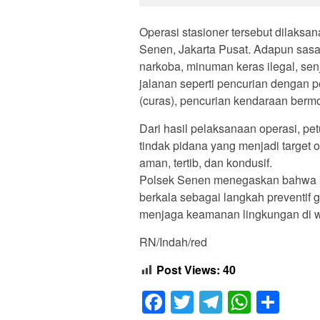
Operasi stasioner tersebut dilaks
Senen, Jakarta Pusat. Adapun sasar
narkoba, minuman keras ilegal, sen
jalanan seperti pencurian dengan 
(curas), pencurian kendaraan bermot
Dari hasil pelaksanaan operasi, 
tindak pidana yang menjadi target 
aman, tertib, dan kondusif.
Polsek Senen menegaskan bahwa ke
berkala sebagai langkah preventif
menjaga keamanan lingkungan di wi
RN/Indah/red
Post Views:
40
Facebook
Twitter
Telegram
Whats
Sha