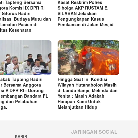
ti Tapteng Bersama
Kasat Reskrim Polres
ota Komisi IX DPR RI
Sibolga AKP RUSTAM E.
r Sitorus Hadiri
SILABAN Jelaskan
alisasi Budaya Mutu dan
Pengungkapan Kasus
lamatan Pasien di
Penikaman di Jalan Mesjid
litas Kesehatan.
akab Tapteng Hadiri
Hingga Saat Ini Kondisi
r Bersama Anggota
Wilayah Hutanabolon Masih
si V DPR RI : Dorong
di Landa Banjir, Melinda dan
gembangan Bandara FL
Yenita : Masih Adakah
ng dan Pelabuhan
Harapan Kami Untuk
lga.
Melanjutkan Hidup
JARINGAN SOCIAL
KARIR