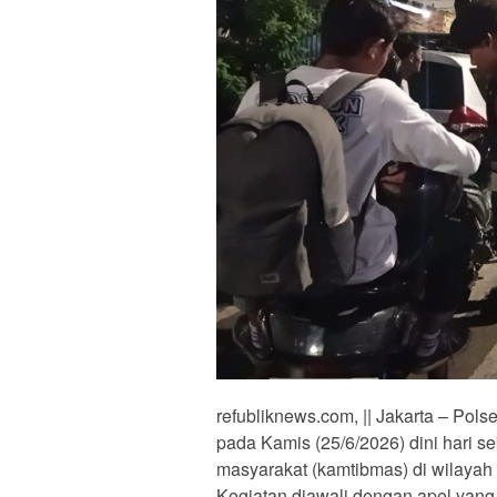
refubliknews.com, || Jakarta – Po
pada Kamis (25/6/2026) dini hari 
masyarakat (kamtibmas) di wilaya
Kegiatan diawali dengan apel yang