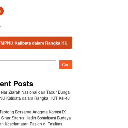
n
A
a dalam Rangka HUT Ke-40 PPAL
Bupati Tapteng Bersama
Cari
ent Posts
elar Ziarah Nasional dan Tabur Bunga
NU Kalibata dalam Rangka HUT Ke-40
 Tapteng Bersama Anggota Komisi IX
Sihar Sitorus Hadiri Sosialisasi Budaya
n Keselamatan Pasien di Fasilitas