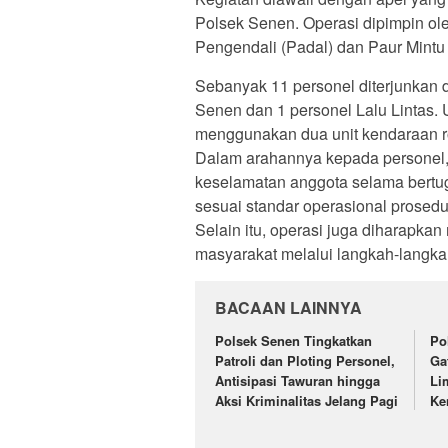
Polsek Senen. Operasi dipimpin ol
Pengendali (Padal) dan Paur Mintu
Sebanyak 11 personel diterjunkan da
Senen dan 1 personel Lalu Lintas.
menggunakan dua unit kendaraan r
Dalam arahannya kepada personel
keselamatan anggota selama bert
sesuai standar operasional prosed
Selain itu, operasi juga diharap
masyarakat melalui langkah-langk
BACAAN LAINNYA
Polsek Senen Tingkatkan
Po
Patroli dan Ploting Personel,
Ga
Antisipasi Tawuran hingga
Li
Aksi Kriminalitas Jelang Pagi
Ke