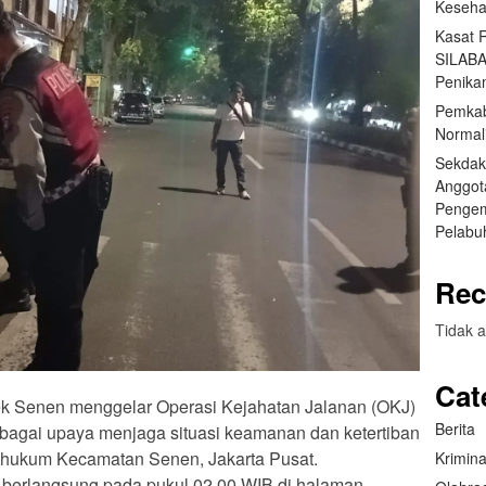
Keseha
Kasat 
SILABA
Penika
Pemkab
Normal
Sekdak
Anggot
Pengem
Pelabu
Rec
Tidak a
Cat
lsek Senen menggelar Operasi Kejahatan Jalanan (OKJ)
Berita
sebagai upaya menjaga situasi keamanan dan ketertiban
h hukum Kecamatan Senen, Jakarta Pusat.
Krimina
 berlangsung pada pukul 02.00 WIB di halaman