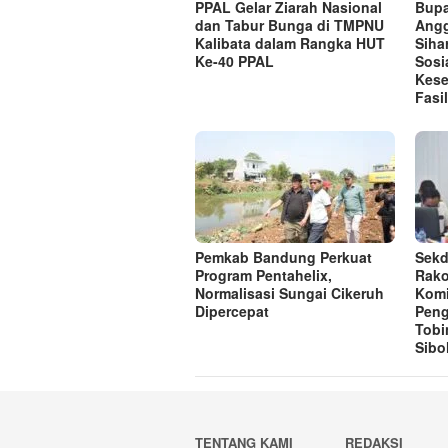
PPAL Gelar Ziarah Nasional
Bupa
dan Tabur Bunga di TMPNU
Angg
Kalibata dalam Rangka HUT
Siha
Ke-40 PPAL
Sosi
Kese
Fasi
Pemkab Bandung Perkuat
Sekd
Program Pentahelix,
Rako
Normalisasi Sungai Cikeruh
Komi
Dipercepat
Pen
Tobi
Sibo
TENTANG KAMI
REDAKSI