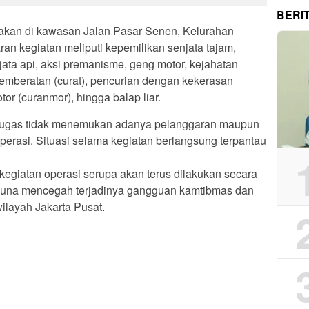
BERI
anakan di kawasan Jalan Pasar Senen, Kelurahan
an kegiatan meliputi kepemilikan senjata tajam,
jata api, aksi premanisme, geng motor, kejahatan
pemberatan (curat), pencurian dengan kekerasan
or (curanmor), hingga balap liar.
petugas tidak menemukan adanya pelanggaran maupun
operasi. Situasi selama kegiatan berlangsung terpantau
giatan operasi serupa akan terus dilakukan secara
 guna mencegah terjadinya gangguan kamtibmas dan
layah Jakarta Pusat.
App
re