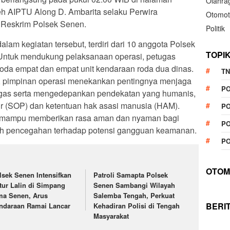
Olahra
eh AIPTU Along D. Ambarita selaku Perwira
Otomot
 Reskrim Polsek Senen.
Politik
lam kegiatan tersebut, terdiri dari 10 anggota Polsek
TOPI
 Untuk mendukung pelaksanaan operasi, petugas
oda empat dan empat unit kendaraan roda dua dinas.
TN
, pimpinan operasi menekankan pentingnya menjaga
P
ugas serta mengedepankan pendekatan yang humanis,
ur (SOP) dan ketentuan hak asasi manusia (HAM).
PO
kan mampu memberikan rasa aman dan nyaman bagi
PO
ah pencegahan terhadap potensi gangguan keamanan.
PO
OTOM
lsek Senen Intensifkan
Patroli Samapta Polsek
tur Lalin di Simpang
Senen Sambangi Wilayah
ma Senen, Arus
Salemba Tengah, Perkuat
BERI
ndaraan Ramai Lancar
Kehadiran Polisi di Tengah
Masyarakat