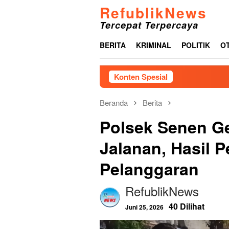
Loncat
RefublikNews
ke
Tercepat Terpercaya
konten
BERITA
KRIMINAL
POLITIK
O
Konten Spesial
P
Beranda
Berita
Polsek Senen Ge
Jalanan, Hasil P
Pelanggaran
RefublikNews
40 Dilihat
Juni 25, 2026