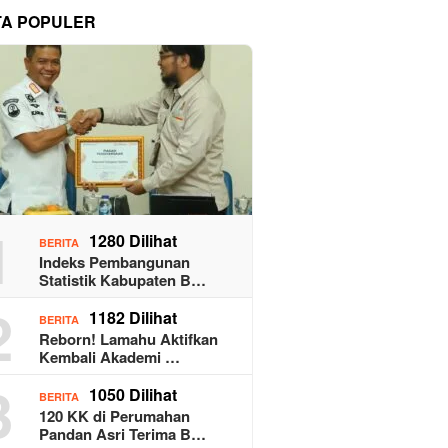
TA POPULER
1
1280 Dilihat
BERITA
Indeks Pembangunan
Statistik Kabupaten B…
2
1182 Dilihat
BERITA
Reborn! Lamahu Aktifkan
Kembali Akademi …
3
1050 Dilihat
BERITA
120 KK di Perumahan
Pandan Asri Terima B…