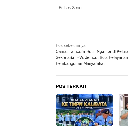
Polsek Senen
Navigasi
Pos sebelumnya
Camat Tambora Rutin Ngantor di Kelur
pos
Sekretariat RW, Jemput Bola Pelayana
Pembangunan Masyarakat
POS TERKAIT