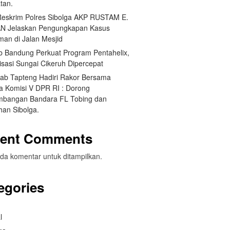
tan.
Reskrim Polres Sibolga AKP RUSTAM E.
N Jelaskan Pengungkapan Kasus
man di Jalan Mesjid
 Bandung Perkuat Program Pentahelix,
isasi Sungai Cikeruh Dipercepat
ab Tapteng Hadiri Rakor Bersama
a Komisi V DPR RI : Dorong
bangan Bandara FL Tobing dan
han Sibolga.
ent Comments
da komentar untuk ditampilkan.
egories
l