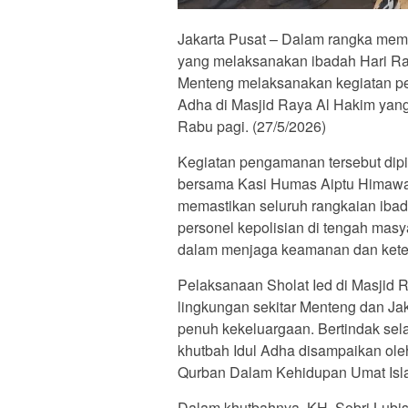
Jakarta Pusat – Dalam rangka me
yang melaksanakan ibadah Hari Ray
Menteng melaksanakan kegiatan p
Adha di Masjid Raya Al Hakim yang 
Rabu pagi. (27/5/2026)
Kegiatan pengamanan tersebut dipi
bersama Kasi Humas Aiptu Himawa
memastikan seluruh rangkaian ibad
personel kepolisian di tengah masy
dalam menjaga keamanan dan keter
Pelaksanaan Sholat Ied di Masjid R
lingkungan sekitar Menteng dan Ja
penuh kekeluargaan. Bertindak sel
khutbah Idul Adha disampaikan ol
Qurban Dalam Kehidupan Umat Isl
Dalam khutbahnya, KH. Sobri Lub