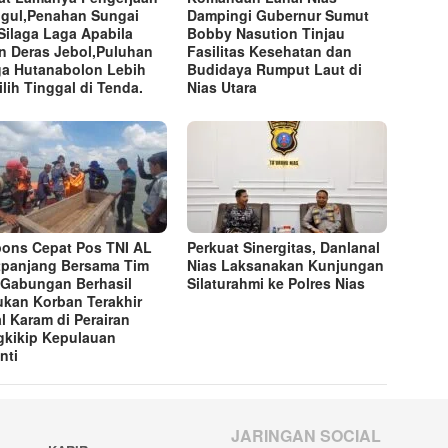
gul,Penahan Sungai
Dampingi Gubernur Sumut
Silaga Laga Apabila
Bobby Nasution Tinjau
n Deras Jebol,Puluhan
Fasilitas Kesehatan dan
a Hutanabolon Lebih
Budidaya Rumput Laut di
lih Tinggal di Tenda.
Nias Utara
ons Cepat Pos TNI AL
Perkuat Sinergitas, Danlanal
tpanjang Bersama Tim
Nias Laksanakan Kunjungan
Gabungan Berhasil
Silaturahmi ke Polres Nias
kan Korban Terakhir
l Karam di Perairan
kikip Kepulauan
nti
JARINGAN SOCIAL