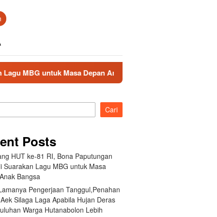
n
A
ntuk Masa Depan Anak Bangsa
Akibat Lamanya Pengerjaa
Cari
ent Posts
ang HUT ke-81 RI, Bona Paputungan
i Suarakan Lagu MBG untuk Masa
Anak Bangsa
 Lamanya Pengerjaan Tanggul,Penahan
 Aek Silaga Laga Apabila Hujan Deras
Puluhan Warga Hutanabolon Lebih