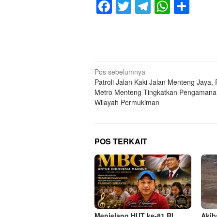
Facebook
Twitter
Telegram
Whats
Sha
Navigasi
Pos sebelumnya
Patroli Jalan Kaki Jalan Menteng Jaya, 
pos
Metro Menteng Tingkatkan Pengamana
Wilayah Permukiman
POS TERKAIT
Menjelang HUT ke-81 RI,
Akib