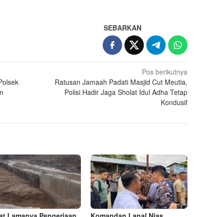
App
re
SEBARKAN
Pos berikutnya
Polsek
Ratusan Jamaah Padati Masjid Cut Meutia,
n
Polisi Hadir Jaga Sholat Idul Adha Tetap
Kondusif
at Lamanya Pengerjaan
Komandan Lanal Nias