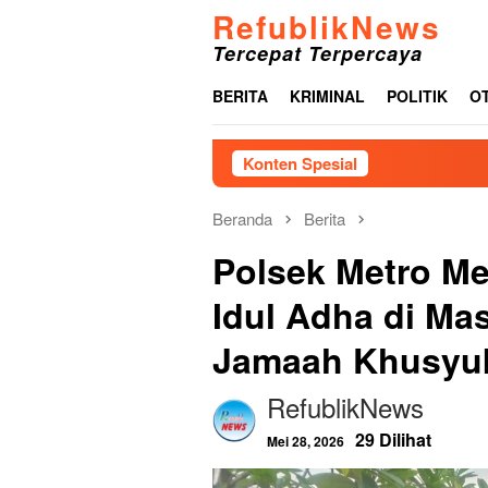
Loncat
RefublikNews
ke
Tercepat Terpercaya
konten
BERITA
KRIMINAL
POLITIK
O
Konten Spesial
Menjelang H
Beranda
Berita
Polsek Metro M
Idul Adha di Mas
Jamaah Khusyuk
RefublikNews
29 Dilihat
Mei 28, 2026