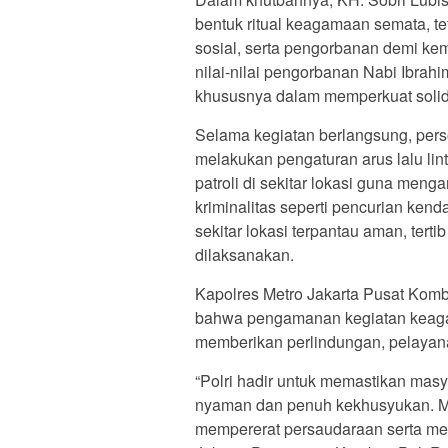
bentuk ritual keagamaan semata, te
sosial, serta pengorbanan demi ke
nilai-nilai pengorbanan Nabi Ibrah
khususnya dalam memperkuat solida
Selama kegiatan berlangsung, per
melakukan pengaturan arus lalu lin
patroli di sekitar lokasi guna men
kriminalitas seperti pencurian kend
sekitar lokasi terpantau aman, tert
dilaksanakan.
Kapolres Metro Jakarta Pusat Kom
bahwa pengamanan kegiatan keaga
memberikan perlindungan, pelaya
“Polri hadir untuk memastikan mas
nyaman dan penuh kekhusyukan. M
mempererat persaudaraan serta men