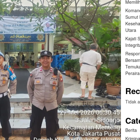
Memilih
Komand
Sumut B
Keseha
Utara
Kajati
Integr
Respon
Bersam
Temuka
Perair
Rec
Tidak a
Cat
Berita
Krimina