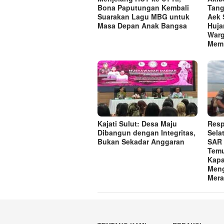
Bona Paputungan Kembali
Tang
Suarakan Lagu MBG untuk
Aek 
Masa Depan Anak Bangsa
Huja
Warg
Memi
Kajati Sulut: Desa Maju
Resp
Dibangun dengan Integritas,
Sela
Bukan Sekadar Anggaran
SAR 
Temu
Kapa
Meng
Mera