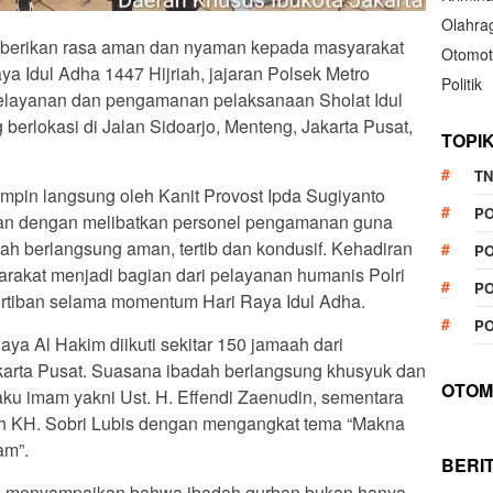
Olahra
mberikan rasa aman dan nyaman kepada masyarakat
Otomot
a Idul Adha 1447 Hijriah, jajaran Polsek Metro
Politik
elayanan dan pengamanan pelaksanaan Sholat Idul
berlokasi di Jalan Sidoarjo, Menteng, Jakarta Pusat,
TOPI
TN
mpin langsung oleh Kanit Provost Ipda Sugiyanto
P
n dengan melibatkan personel pengamanan guna
ah berlangsung aman, tertib dan kondusif. Kehadiran
PO
arakat menjadi bagian dari pelayanan humanis Polri
PO
tiban selama momentum Hari Raya Idul Adha.
PO
aya Al Hakim diikuti sekitar 150 jamaah dari
karta Pusat. Suasana ibadah berlangsung khusyuk dan
OTOM
aku imam yakni Ust. H. Effendi Zaenudin, sementara
eh KH. Sobri Lubis dengan mengangkat tema “Makna
am”.
BERI
is menyampaikan bahwa ibadah qurban bukan hanya