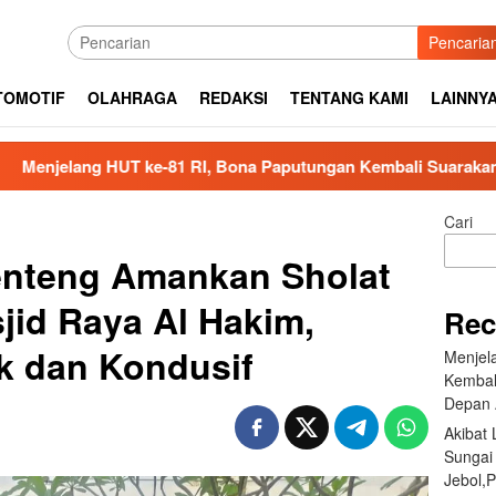
Pencaria
TOMOTIF
OLAHRAGA
REDAKSI
TENTANG KAMI
LAINNY
UT ke-81 RI, Bona Paputungan Kembali Suarakan Lagu MBG u
Cari
enteng Amankan Sholat
jid Raya Al Hakim,
Rec
 dan Kondusif
Menjel
Kembal
Depan 
Akibat
Sungai
Jebol,