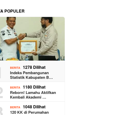
TA POPULER
1
1278 Dilihat
BERITA
Indeks Pembangunan
Statistik Kabupaten B…
2
1180 Dilihat
BERITA
Reborn! Lamahu Aktifkan
Kembali Akademi …
3
1048 Dilihat
BERITA
120 KK di Perumahan