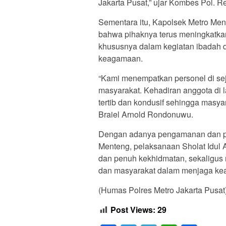
Jakarta Pusat,” ujar Kombes Pol. R
Sementara itu, Kapolsek Metro M
bahwa pihaknya terus meningkatk
khususnya dalam kegiatan ibadah d
keagamaan.
“Kami menempatkan personel di sej
masyarakat. Kehadiran anggota di
tertib dan kondusif sehingga masy
Braiel Arnold Rondonuwu.
Dengan adanya pengamanan dan pel
Menteng, pelaksanaan Sholat Idul 
dan penuh kekhidmatan, sekaligus m
dan masyarakat dalam menjaga ke
(Humas Polres Metro Jakarta Pusat
Post Views:
29