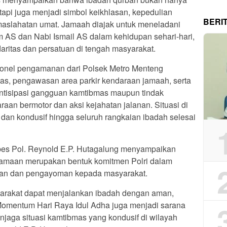
tapi juga menjadi simbol keikhlasan, kepedulian
BERI
maslahatan umat. Jamaah diajak untuk meneladani
im AS dan Nabi Ismail AS dalam kehidupan sehari-hari,
ritas dan persatuan di tengah masyarakat.
sonel pengamanan dari Polsek Metro Menteng
tas, pengawasan area parkir kendaraan jamaah, serta
gantisipasi gangguan kamtibmas maupun tindak
araan bermotor dan aksi kejahatan jalanan. Situasi di
ib dan kondusif hingga seluruh rangkaian ibadah selesai
bes Pol. Reynold E.P. Hutagalung menyampaikan
maan merupakan bentuk komitmen Polri dalam
nan dan pengayoman kepada masyarakat.
yarakat dapat menjalankan ibadah dengan aman,
omentum Hari Raya Idul Adha juga menjadi sarana
jaga situasi kamtibmas yang kondusif di wilayah