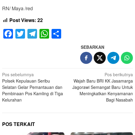
RN/ Maya /red
Post Views:
22
Facebook
Twitter
Telegram
WhatsApp
Share
SEBARKAN
Navigasi
Pos sebelumnya
Pos berikutnya
Polsek Kepulauan Seribu
Wajah Baru BRI KK Jasamarga
pos
Selatan Gelar Pemantauan dan
Jagorawi Semangat Baru Untuk
Pembinaan Pos Kamling di Tiga
Meningkatkan Kenyamanan
Kelurahan
Bagi Nasabah
POS TERKAIT