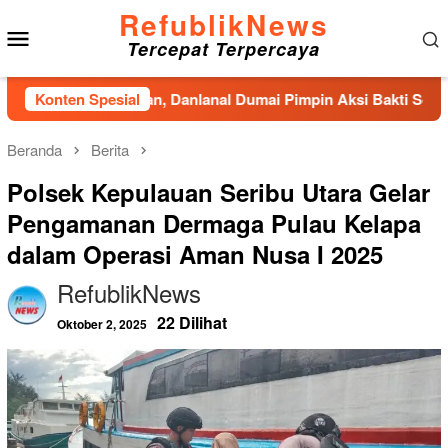
Loncat
RefublikNews
Menu
ke
Tercepat Terpercaya
konten
Mobile
ng Nelayan, Danlanal Dumai Pimpin Aksi Bakti Sosial dan Bers
Konten Spesial
Beranda
Berita
Polsek Kepulauan Seribu Utara Gelar
Pengamanan Dermaga Pulau Kelapa
dalam Operasi Aman Nusa I 2025
RefublikNews
22 Dilihat
Oktober 2, 2025