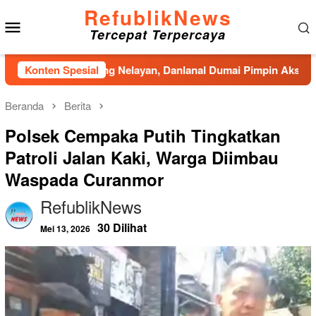
Loncat
RefublikNews
Menu
ke
Tercepat Terpercaya
konten
Mobile
 Kampung Nelayan, Danlanal Dumai Pimpin Aksi Bakti Sosial da
Konten Spesial
Beranda
Berita
Polsek Cempaka Putih Tingkatkan
Patroli Jalan Kaki, Warga Diimbau
Waspada Curanmor
RefublikNews
30 Dilihat
Mei 13, 2026