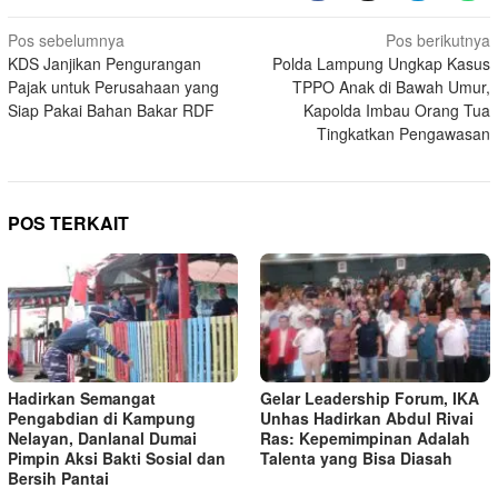
Navigasi
Pos sebelumnya
Pos berikutnya
KDS Janjikan Pengurangan
Polda Lampung Ungkap Kasus
pos
Pajak untuk Perusahaan yang
TPPO Anak di Bawah Umur,
Siap Pakai Bahan Bakar RDF
Kapolda Imbau Orang Tua
Tingkatkan Pengawasan
POS TERKAIT
Hadirkan Semangat
Gelar Leadership Forum, IKA
Pengabdian di Kampung
Unhas Hadirkan Abdul Rivai
Nelayan, Danlanal Dumai
Ras: Kepemimpinan Adalah
Pimpin Aksi Bakti Sosial dan
Talenta yang Bisa Diasah
Bersih Pantai